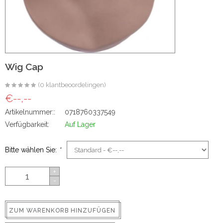
ns
Wig Cap
(0 klantbeoordelingen)
€--,--
Artikelnummer::
0718760337549
rs
Verfügbarkeit:
Auf Lager
Bitte wählen Sie:
*
+
-
ig
p-in
ZUM WARENKORB HINZUFÜGEN