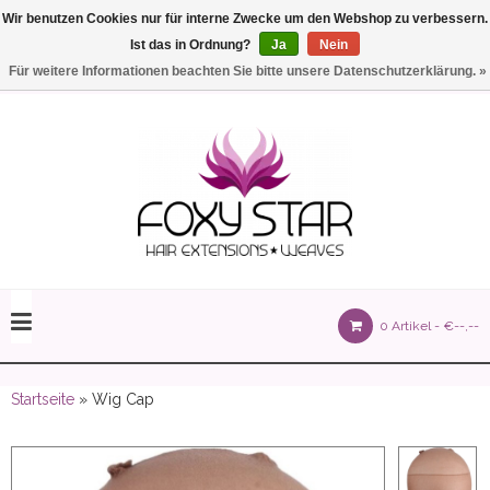
Wir benutzen Cookies nur für interne Zwecke um den Webshop zu verbessern.
Ist das in Ordnung?
Ja
Nein
Einstellungen
Deutsch
Für weitere Informationen beachten Sie bitte unsere Datenschutzerklärung. »
olours 105 gram)
0 Artikel -
€--,--
olume 150 gram)
Startseite
» Wig Cap