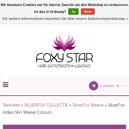
Wir benutzen Cookies nur für interne Zwecke um den Webshop zu verbessern.
Ist das in Ordnung?
Ja
Nein
Einstellungen
Deutsch
Für weitere Informationen beachten Sie bitte unsere Datenschutzerklärung. »
olours 105 gram)
0 Artikel -
€--,--
olume 150 gram)
Startseite
»
SILVERFOX COLLECTIE
»
SilverFox Weave
» SilverFox
Indian Shri Weave Colours