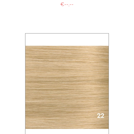
€--,--