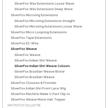
SilverFox Wax Extensions Loose Wave
ns
SilverFox Wax Extensions Deep Wave
SilverFox Microring Extensions
SilverFox Microring Extensions Straight
SilverFox Microring Extensions Loose Wave
SilverFox Micro Loopring Extensions
SilverFox Tape Extensions
SilverFox EZ-Wire
SilverFox Weave
SilverFox Weave
rs
SilverFox Indian Shri Weave
SilverFox Indian Shri Weave Colours
SilverFox Brazilian Weave Blond
SilverFox Brazilian Weave
SilverFox Closures & Frontals
SilverFox Indian Shri Front Lace Wig
ig
SilverFox Machine Made V-Part Clip-in
SilverFox Weave Mono Hair Topper
p-in
ARCTICFOX COLLECTIE