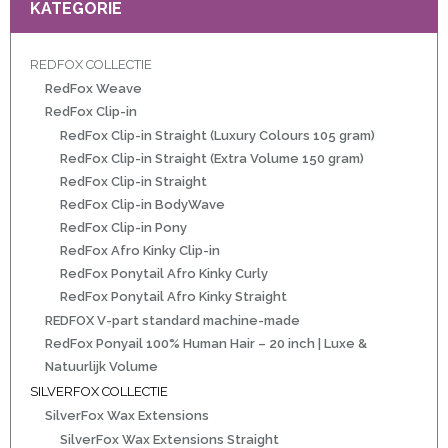
KATEGORIE
REDFOX COLLECTIE
ht
RedFox Weave
e-made
RedFox Clip-in
RedFox Clip-in Straight (Luxury Colours 105 gram)
 20 inch | Luxe & Natuurlijk Volume
RedFox Clip-in Straight (Extra Volume 150 gram)
RedFox Clip-in Straight
RedFox Clip-in BodyWave
RedFox Clip-in Pony
t
RedFox Afro Kinky Clip-in
RedFox Ponytail Afro Kinky Curly
Wave
RedFox Ponytail Afro Kinky Straight
REDFOX V-part standard machine-made
Wave
RedFox Ponyail 100% Human Hair – 20 inch | Luxe &
Natuurlijk Volume
SILVERFOX COLLECTIE
raight
SilverFox Wax Extensions
oose Wave
SilverFox Wax Extensions Straight