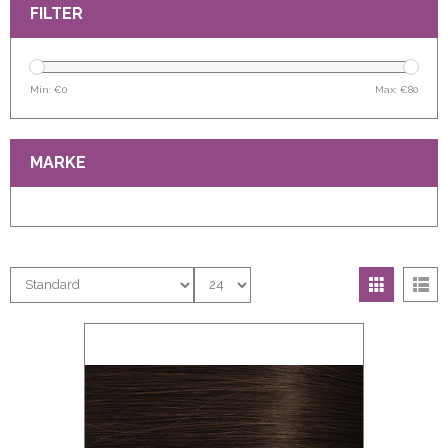
FILTER
Min: €
0
Max: €
80
MARKE