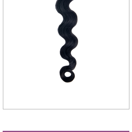
r
50gram
ity