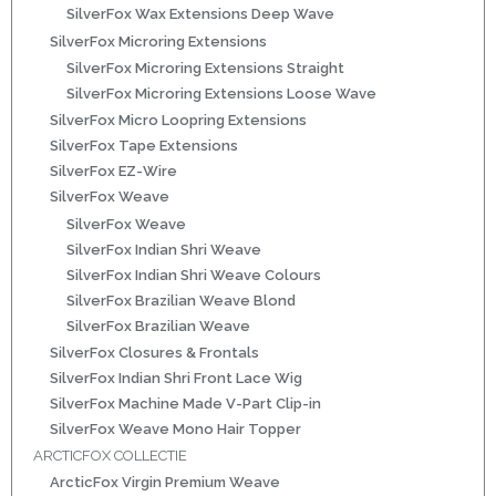
SilverFox Wax Extensions Deep Wave
ns
SilverFox Microring Extensions
SilverFox Microring Extensions Straight
SilverFox Microring Extensions Loose Wave
SilverFox Micro Loopring Extensions
SilverFox Tape Extensions
SilverFox EZ-Wire
SilverFox Weave
SilverFox Weave
SilverFox Indian Shri Weave
rs
SilverFox Indian Shri Weave Colours
SilverFox Brazilian Weave Blond
SilverFox Brazilian Weave
SilverFox Closures & Frontals
SilverFox Indian Shri Front Lace Wig
SilverFox Machine Made V-Part Clip-in
ig
SilverFox Weave Mono Hair Topper
ARCTICFOX COLLECTIE
p-in
ArcticFox Virgin Premium Weave