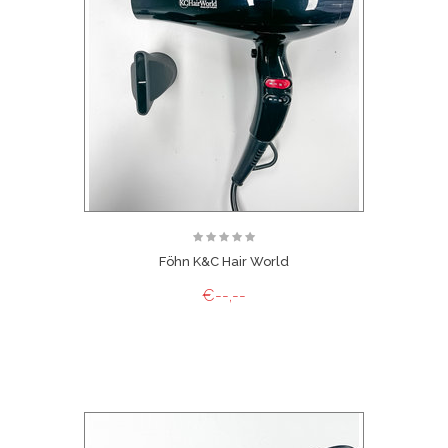
Föhn K&C Hair World
€--,--