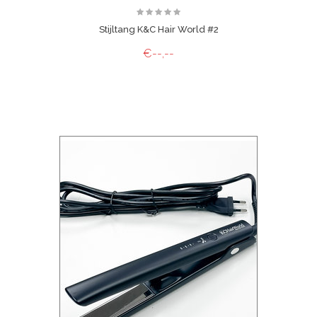
Stijltang K&C Hair World #2
€--,--