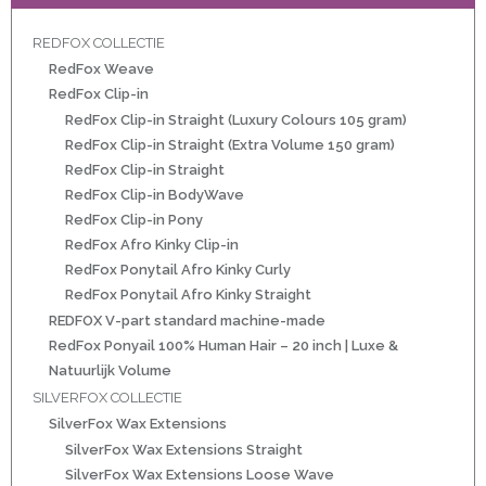
REDFOX COLLECTIE
RedFox Weave
ht
RedFox Clip-in
e-made
RedFox Clip-in Straight (Luxury Colours 105 gram)
RedFox Clip-in Straight (Extra Volume 150 gram)
 20 inch | Luxe & Natuurlijk Volume
RedFox Clip-in Straight
RedFox Clip-in BodyWave
RedFox Clip-in Pony
RedFox Afro Kinky Clip-in
RedFox Ponytail Afro Kinky Curly
t
RedFox Ponytail Afro Kinky Straight
Wave
REDFOX V-part standard machine-made
RedFox Ponyail 100% Human Hair – 20 inch | Luxe &
Wave
Natuurlijk Volume
SILVERFOX COLLECTIE
SilverFox Wax Extensions
raight
SilverFox Wax Extensions Straight
oose Wave
SilverFox Wax Extensions Loose Wave