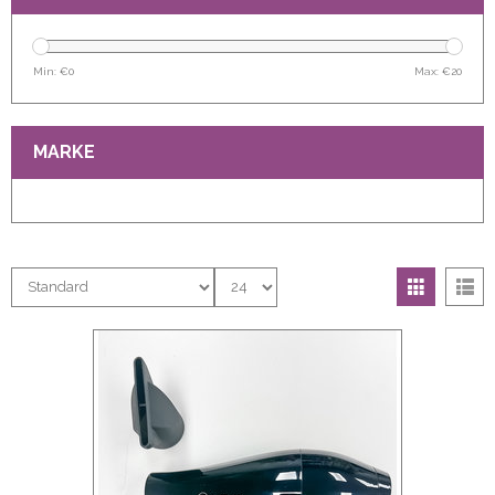
Min: €
0
Max: €
20
MARKE