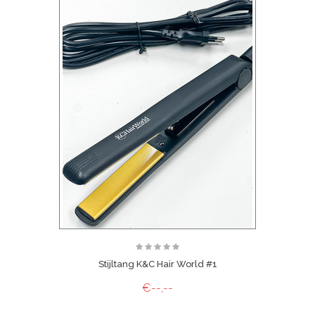
Stijltang K&C Hair World #1
€--,--