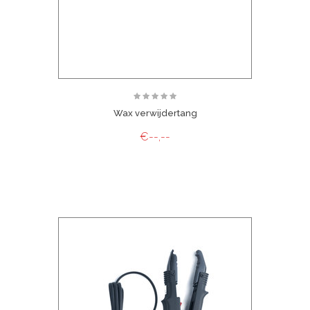
Wax verwijdertang
€--,--