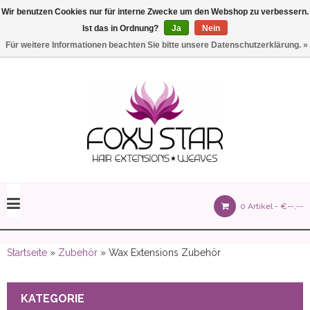
Wir benutzen Cookies nur für interne Zwecke um den Webshop zu verbessern.
Ist das in Ordnung?
Ja
Nein
Einstellungen
Deutsch
Für weitere Informationen beachten Sie bitte unsere Datenschutzerklärung. »
olours 105 gram)
0 Artikel -
€--,--
olume 150 gram)
Startseite
»
Zubehör
» Wax Extensions Zubehör
KATEGORIE