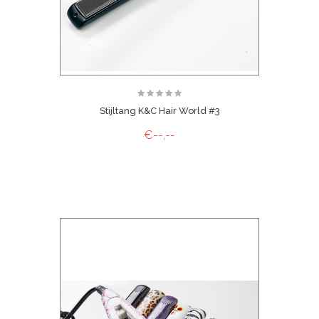
Stijltang K&C Hair World #3
€--,--