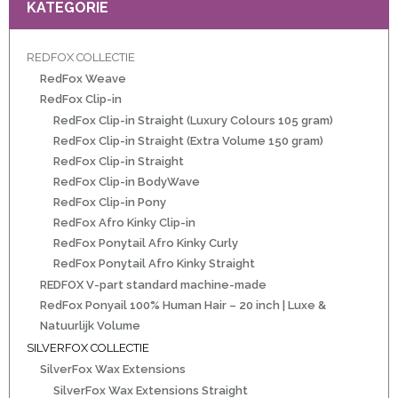
KATEGORIE
REDFOX COLLECTIE
ht
RedFox Weave
e-made
RedFox Clip-in
RedFox Clip-in Straight (Luxury Colours 105 gram)
 20 inch | Luxe & Natuurlijk Volume
RedFox Clip-in Straight (Extra Volume 150 gram)
RedFox Clip-in Straight
RedFox Clip-in BodyWave
RedFox Clip-in Pony
t
RedFox Afro Kinky Clip-in
RedFox Ponytail Afro Kinky Curly
Wave
RedFox Ponytail Afro Kinky Straight
REDFOX V-part standard machine-made
Wave
RedFox Ponyail 100% Human Hair – 20 inch | Luxe &
Natuurlijk Volume
SILVERFOX COLLECTIE
raight
SilverFox Wax Extensions
oose Wave
SilverFox Wax Extensions Straight