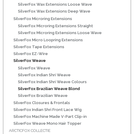
SilverFox Wax Extensions Loose Wave
ns
SilverFox Wax Extensions Deep Wave
SilverFox Microring Extensions
SilverFox Microring Extensions Straight
SilverFox Microring Extensions Loose Wave
SilverFox Micro Loopring Extensions
SilverFox Tape Extensions
SilverFox EZ-Wire
SilverFox Weave
SilverFox Weave
rs
SilverFox Indian Shri Weave
SilverFox Indian Shri Weave Colours
SilverFox Brazilian Weave Blond
SilverFox Brazilian Weave
SilverFox Closures & Frontals
SilverFox Indian Shri Front Lace Wig
ig
SilverFox Machine Made V-Part Clip-in
SilverFox Weave Mono Hair Topper
p-in
ARCTICFOX COLLECTIE