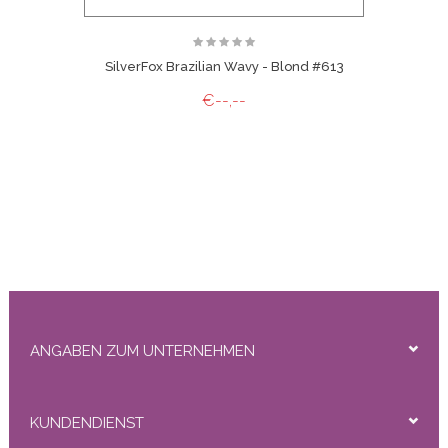
SilverFox Brazilian Wavy - Blond #613
€--,--
ANGABEN ZUM UNTERNEHMEN
KUNDENDIENST