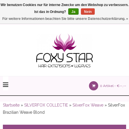
Wir benutzen Cookies nur für interne Zwecke um den Webshop zu verbessern.
Ist das in Ordnung?
Ja
Nein
Einstellungen
Deutsch
Für weitere Informationen beachten Sie bitte unsere Datenschutzerklärung. »
olours 105 gram)
0 Artikel -
€--,--
olume 150 gram)
Startseite
»
SILVERFOX COLLECTIE
»
SilverFox Weave
» SilverFox
Brazilian Weave Blond