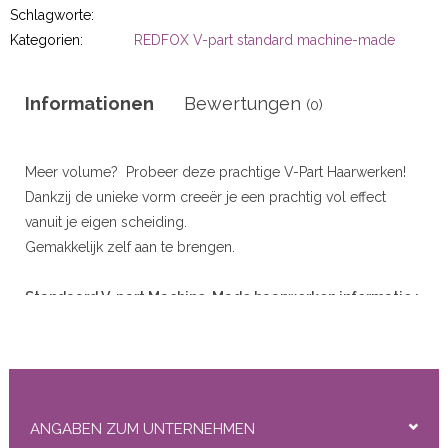
r
Schlagworte:
Kategorien:
REDFOX V-part standard machine-made
Informationen
Bewertungen
(0)
50gram
Meer volume? Probeer deze prachtige V-Part Haarwerken!
Dankzij de unieke vorm creeër je een prachtig vol effect
vanuit je eigen scheiding.
Gemakkelijk zelf aan te brengen.
ity
Standaard V-part Machine-Made haarwerken informatie :
Kwaliteit: 100% Human hair
Oorsprong: Indian Hair
Gram: ± 90 gram
Lengte haar : 40cm/16''
ANGABEN ZUM UNTERNEHMEN