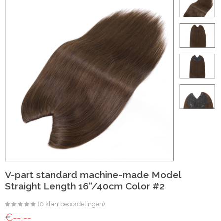
ht
e-made
 20 inch | Luxe & Natuurlijk Volume
t
Wave
Wave
V-part standard machine-made Model
Straight Length 16"/40cm Color #2
raight
(0 klantbeoordelingen)
oose Wave
€--,--