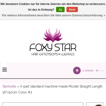
Wir benutzen Cookies nur für interne Zwecke um den Webshop zu verbessern.
Ist das in Ordnung?
Ja
Nein
Einstellungen
Deutsch
Für weitere Informationen beachten Sie bitte unsere Datenschutzerklärung. »
olours 105 gram)
0 Artikel -
€--,--
olume 150 gram)
Startseite
» V-part standard machine-made Model Straight Length
16"/40cm Color #2