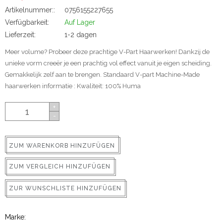
ns
Artikelnummer::
0756155227655
Verfügbarkeit:
Auf Lager
Lieferzeit:
1-2 dagen
Meer volume? Probeer deze prachtige V-Part Haarwerken! Dankzij de
unieke vorm creeër je een prachtig vol effect vanuit je eigen scheiding.
Gemakkelijk zelf aan te brengen. Standaard V-part Machine-Made
haarwerken informatie : Kwaliteit: 100% Huma
+
-
rs
ZUM WARENKORB HINZUFÜGEN
ZUM VERGLEICH HINZUFÜGEN
ig
ZUR WUNSCHLISTE HINZUFÜGEN
p-in
Marke: