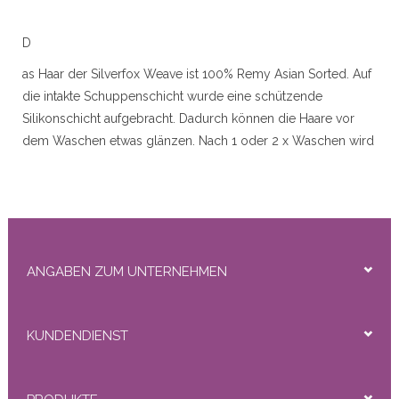
r
D
as Haar der Silverfox Weave ist 100% Remy Asian Sorted. Auf
die intakte Schuppenschicht wurde eine schützende
50gram
Silikonschicht aufgebracht. Dadurch können die Haare vor
dem Waschen etwas glänzen. Nach 1 oder 2 x Waschen wird
dieses entfernt und es sieht natürlich und sehr gut aus.
Verfügbare Längen: 16 "(40 cm) / 20" (50 cm) / 24 "(60 cm)
Abmessungen Schuss: 16 "(40 cm) ± 150 cm / 20" (50 cm) ±
ity
115 cm / 24 "(60 cm) ± 105
Gewicht: 110 Gramm pro Packung
ANGABEN ZUM UNTERNEHMEN
Erklärung:
Das Haar kann mit einer Locke oder einem Glätter gestylt
KUNDENDIENST
werden.
Mehr Volumen und / oder Erweiterung.