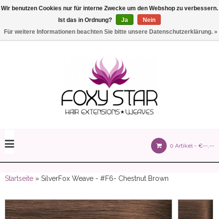
Wir benutzen Cookies nur für interne Zwecke um den Webshop zu verbessern.
Ist das in Ordnung?
Ja
Nein
Einstellungen
Deutsch
Für weitere Informationen beachten Sie bitte unsere Datenschutzerklärung. »
olours 105 gram)
0 Artikel -
€--,--
olume 150 gram)
Startseite
» SilverFox Weave - #F6- Chestnut Brown