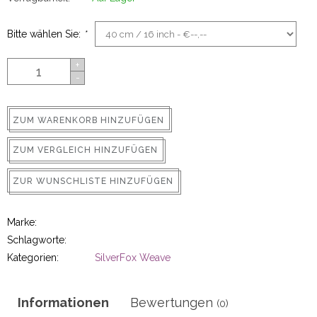
ns
Bitte wählen Sie:
*
+
-
ZUM WARENKORB HINZUFÜGEN
ZUM VERGLEICH HINZUFÜGEN
rs
ZUR WUNSCHLISTE HINZUFÜGEN
Marke:
Schlagworte:
Kategorien:
SilverFox Weave
ig
p-in
Informationen
Bewertungen
(0)