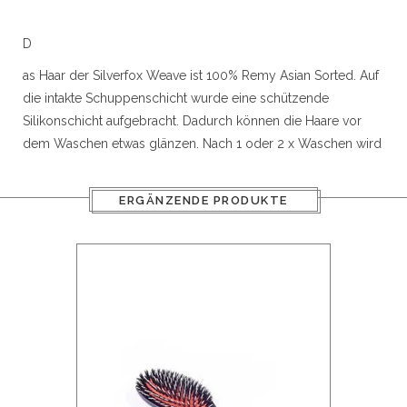
r
D
as Haar der Silverfox Weave ist 100% Remy Asian Sorted. Auf
die intakte Schuppenschicht wurde eine schützende
50gram
Silikonschicht aufgebracht. Dadurch können die Haare vor
dem Waschen etwas glänzen. Nach 1 oder 2 x Waschen wird
dieses entfernt und es sieht natürlich und sehr gut aus.
Verfügbare Längen: 16 "(40 cm) / 20" (50 cm) / 24 "(60 cm)
ERGÄNZENDE PRODUKTE
Abmessungen Schuss: 16 "(40 cm) ± 150 cm / 20" (50 cm) ±
ity
115 cm / 24 "(60 cm) ± 105
Gewicht: 110 Gramm pro Packung
Erklärung:
Das Haar kann mit einer Locke oder einem Glätter gestylt
werden.
Mehr Volumen und / oder Erweiterung.