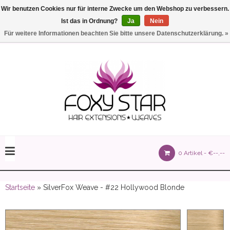
Wir benutzen Cookies nur für interne Zwecke um den Webshop zu verbessern.
Ist das in Ordnung?
Ja
Nein
Einstellungen
Deutsch
Für weitere Informationen beachten Sie bitte unsere Datenschutzerklärung. »
olours 105 gram)
0 Artikel -
€--,--
olume 150 gram)
Startseite
» SilverFox Weave - #22 Hollywood Blonde