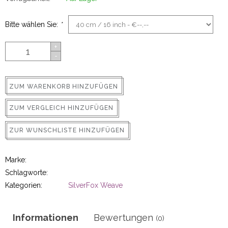
ns
Bitte wählen Sie:
*
+
-
ZUM WARENKORB HINZUFÜGEN
ZUM VERGLEICH HINZUFÜGEN
rs
ZUR WUNSCHLISTE HINZUFÜGEN
Marke:
Schlagworte:
Kategorien:
SilverFox Weave
ig
p-in
Informationen
Bewertungen
(0)