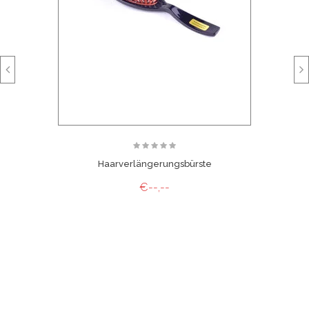
Bestellen Sie sofort in der gewünschten Farbe, ohne
Probleme mit Farben, die das Haar schädigen können!
Zusätzliche Informationen:
Wenn es nicht möglich ist, die richtige Farbe zu finden,
empfehlen wir Ihnen, das ArcticFox Virgin Weave auf die
gewünschte Haarfarbe einzufärben.
Es ist möglich, verschiedene Farbstreifen zu binden, um die
gewünschte Haarfarbe zu erzielen.
Das Silverfox Weave ist maschinengewebt, damit die Haare
Haarverlängerungsbürste
nicht ausfallen.
Nach dem Waschen erhält der Silverfox Weave Straight einen
€--,--
leichten Strich. Die Silverfox-Produkte können gewaschen,
gewellt und gewellt werden. Färbung ist möglich. Von
Verfärbungen wird dringend abgeraten. Das Färben der
Haarverlängerungen erfolgt zu jeder Zeit auf eigenes Risiko.