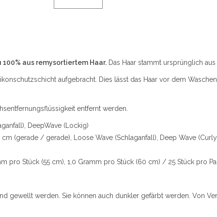
zu 100% aus remysortiertem Haar.
Das Haar stammt ursprünglich aus 
likonschutzschicht aufgebracht. Dies lässt das Haar vor dem Waschen
entfernungsflüssigkeit entfernt werden.
ganfall), DeepWave (Lockig)
5 cm (gerade / gerade), Loose Wave (Schlaganfall), Deep Wave (Curly
m pro Stück (55 cm), 1,0 Gramm pro Stück (60 cm) / 25 Stück pro P
nd gewellt werden. Sie können auch dunkler gefärbt werden. Von Ve
.