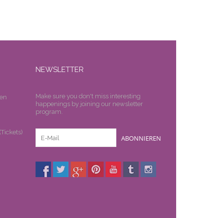
NEWSLETTER
Make sure you don't miss interesting
en
happenings by joining our newsletter
program.
n
Tickets)
ABONNIEREN