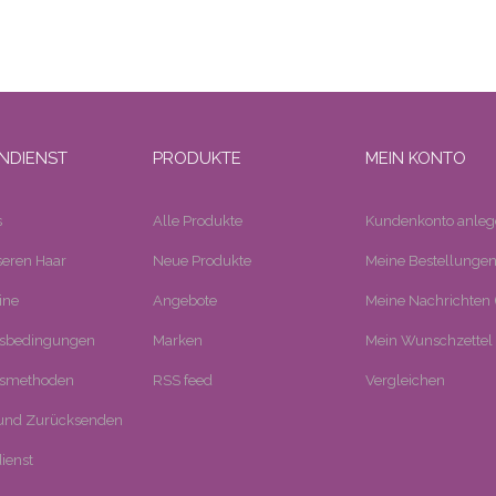
NDIENST
PRODUKTE
MEIN KONTO
s
Alle Produkte
Kundenkonto anleg
eren Haar
Neue Produkte
Meine Bestellunge
ine
Angebote
Meine Nachrichten (
tsbedingungen
Marken
Mein Wunschzettel
smethoden
RSS feed
Vergleichen
und Zurücksenden
ienst