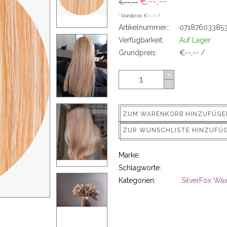
€--,--
€--,--
* Grundpreis: €--,-- /
Artikelnummer::
07187603385
Verfügbarkeit:
Auf Lager
Grundpreis:
€--,-- /
+
-
ZUM WARENKORB HINZUFÜGE
ZUR WUNSCHLISTE HINZUFÜ
Marke:
Schlagworte:
Kategorien:
SilverFox Wax