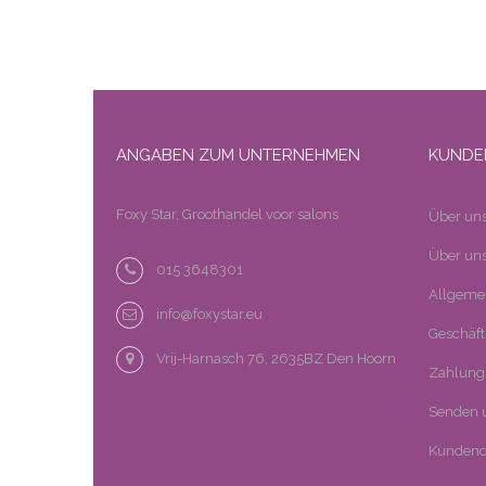
ANGABEN ZUM UNTERNEHMEN
KUNDE
Foxy Star, Groothandel voor salons
Über un
Über uns
015 3648301
Allgeme
info@foxystar.eu
Geschäf
Vrij-Harnasch 76, 2635BZ Den Hoorn
Zahlung
Senden 
Kundend