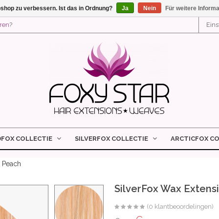
shop zu verbessern. Ist das in Ordnung?
Ja
Nein
Für weitere Inform
eren
?
Ein
DFOX COLLECTIE
SILVERFOX COLLECTIE
ARCTICFOX CO
y Peach
SilverFox Wax Extens
(0 klantbeoordelingen)