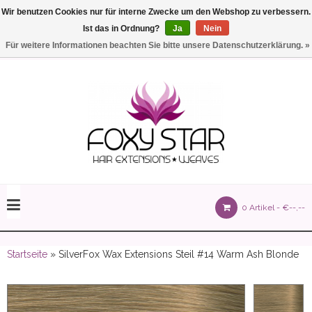
Wir benutzen Cookies nur für interne Zwecke um den Webshop zu verbessern.
Ist das in Ordnung?
Ja
Nein
Einstellungen
Deutsch
Für weitere Informationen beachten Sie bitte unsere Datenschutzerklärung. »
olours 105 gram)
0 Artikel -
€--,--
olume 150 gram)
Startseite
» SilverFox Wax Extensions Steil #14 Warm Ash Blonde