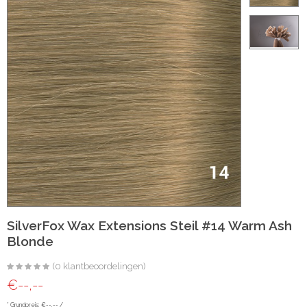
ht
e-made
 20 inch | Luxe & Natuurlijk Volume
t
Wave
Wave
SilverFox Wax Extensions Steil #14 Warm Ash
Blonde
(0 klantbeoordelingen)
raight
€--,--
oose Wave
* Grundpreis: €--,-- /