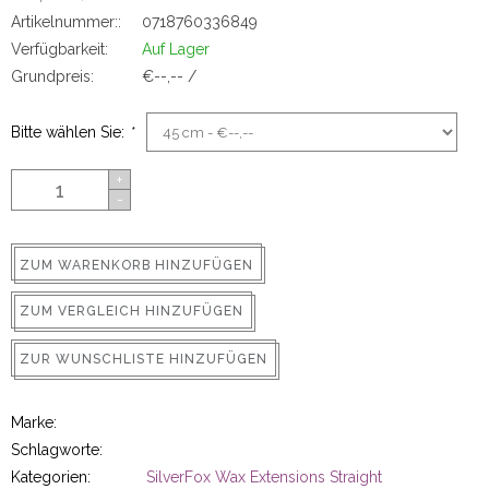
ns
Artikelnummer::
0718760336849
Verfügbarkeit:
Auf Lager
Grundpreis:
€--,-- /
Bitte wählen Sie:
*
+
-
rs
ZUM WARENKORB HINZUFÜGEN
ZUM VERGLEICH HINZUFÜGEN
ZUR WUNSCHLISTE HINZUFÜGEN
ig
Marke:
Schlagworte:
p-in
Kategorien:
SilverFox Wax Extensions Straight