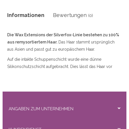
r
Informationen
Bewertungen
(0)
50gram
Die Wax Extensions der Silverfox-Linie bestehen zu 100%
aus remysortiertem Haar.
Das Haar stammt ursprünglich
aus Asien und passt gut zu europäischem Haar.
Auf die intakte Schuppenschicht wurde eine dünne
Silikonschutzschicht aufgebracht. Dies lässt das Haar vor
ity
dem Waschen ein wenig glänzen, nach 1 oder 2 x Waschen
ist es ab und es sieht natürlich und sehr gut aus.
Die Wachsverlängerungen können leicht mit der
Wachsentfernungsflüssigkeit entfernt werden.
Verfügbare Typen:
Gerade (Lose), Lose Welle
ANGABEN ZUM UNTERNEHMEN
(Schlaganfall), DeepWave (Lockig)
Verfügbare Längen:
45 cm (nur gerade erhältlich) 55 cm