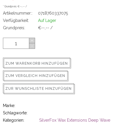
ns
* Grundpreis: €--,-- /
Artikelnummer::
0718760337075
Verfügbarkeit:
Auf Lager
Grundpreis:
€--,-- /
+
-
ZUM WARENKORB HINZUFÜGEN
rs
ZUM VERGLEICH HINZUFÜGEN
ZUR WUNSCHLISTE HINZUFÜGEN
Marke:
ig
Schlagworte:
Kategorien:
SilverFox Wax Extensions Deep Wave
p-in