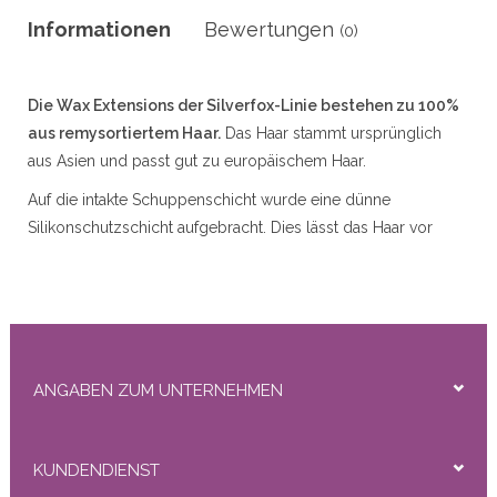
r
Informationen
Bewertungen
(0)
Die Wax Extensions der Silverfox-Linie bestehen zu 100%
50gram
aus remysortiertem Haar.
Das Haar stammt ursprünglich
aus Asien und passt gut zu europäischem Haar.
Auf die intakte Schuppenschicht wurde eine dünne
Silikonschutzschicht aufgebracht. Dies lässt das Haar vor
dem Waschen ein wenig glänzen, nach 1 oder 2 x Waschen
ity
ist es ab und es sieht natürlich und sehr gut aus.
Die Wachsverlängerungen können leicht mit der
Wachsentfernungsflüssigkeit entfernt werden.
Verfügbare Typen:
Gerade (Lose), Lose Welle
ANGABEN ZUM UNTERNEHMEN
(Schlaganfall), DeepWave (Lockig)
Verfügbare Längen:
45 cm (nur gerade erhältlich) 55 cm
KUNDENDIENST
(gerade / gerade), Loose Wave (Schlaganfall), Deep Wave