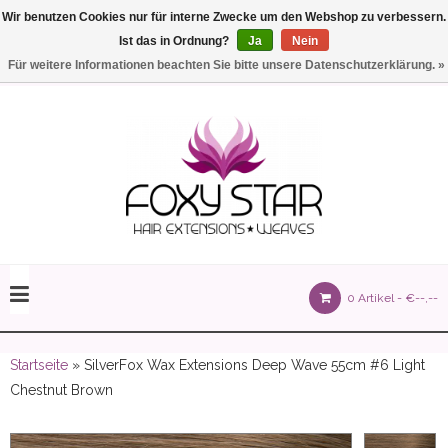
Wir benutzen Cookies nur für interne Zwecke um den Webshop zu verbessern.
Ist das in Ordnung?
Ja
Nein
Einstellungen
Deutsch
Für weitere Informationen beachten Sie bitte unsere Datenschutzerklärung. »
olours 105 gram)
0 Artikel -
€--,--
olume 150 gram)
Startseite
» SilverFox Wax Extensions Deep Wave 55cm #6 Light
Chestnut Brown