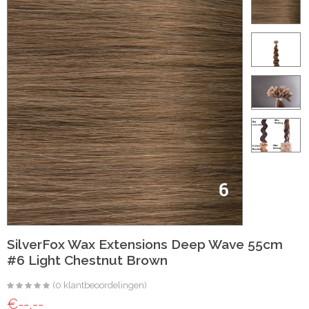
ht
e-made
 20 inch | Luxe & Natuurlijk Volume
t
Wave
Wave
SilverFox Wax Extensions Deep Wave 55cm
#6 Light Chestnut Brown
raight
(0 klantbeoordelingen)
oose Wave
€--,--