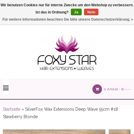
Wir benutzen Cookies nur für interne Zwecke um den Webshop zu verbessern.
Ist das in Ordnung?
Ja
Nein
Einstellungen
Deutsch
Für weitere Informationen beachten Sie bitte unsere Datenschutzerklärung. »
olours 105 gram)
0 Artikel -
€--,--
olume 150 gram)
Startseite
» SilverFox Wax Extensions Deep Wave 55cm #18
Stawberry Blonde