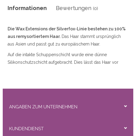
r
Informationen
Bewertungen
(0)
Die Wax Extensions der Silverfox-Linie bestehen zu 100%
50gram
aus remysortiertem Haar.
Das Haar stammt ursprünglich
aus Asien und passt gut zu europäischem Haar.
Auf die intakte Schuppenschicht wurde eine dünne
Silikonschutzschicht aufgebracht. Dies lässt das Haar vor
dem Waschen ein wenig glänzen, nach 1 oder 2 x Waschen
ity
ist es ab und es sieht natürlich und sehr gut aus.
Die Wachsverlängerungen können leicht mit der
Wachsentfernungsflüssigkeit entfernt werden.
Verfügbare Typen:
Gerade (Lose), Lose Welle
ANGABEN ZUM UNTERNEHMEN
(Schlaganfall), DeepWave (Lockig)
Verfügbare Längen:
45 cm (nur gerade erhältlich) 55 cm
KUNDENDIENST
(gerade / gerade), Loose Wave (Schlaganfall), Deep Wave