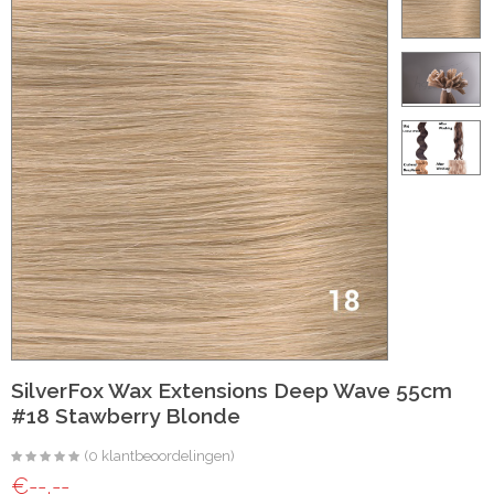
ht
e-made
 20 inch | Luxe & Natuurlijk Volume
t
Wave
Wave
SilverFox Wax Extensions Deep Wave 55cm
#18 Stawberry Blonde
raight
(0 klantbeoordelingen)
oose Wave
€--,--