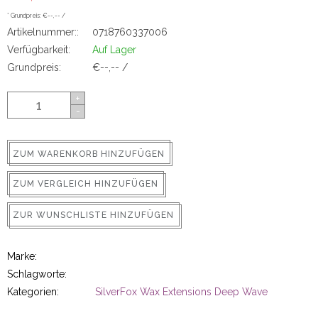
ns
* Grundpreis: €--,-- /
Artikelnummer::
0718760337006
Verfügbarkeit:
Auf Lager
Grundpreis:
€--,-- /
+
-
ZUM WARENKORB HINZUFÜGEN
rs
ZUM VERGLEICH HINZUFÜGEN
ZUR WUNSCHLISTE HINZUFÜGEN
Marke:
ig
Schlagworte:
Kategorien:
SilverFox Wax Extensions Deep Wave
p-in