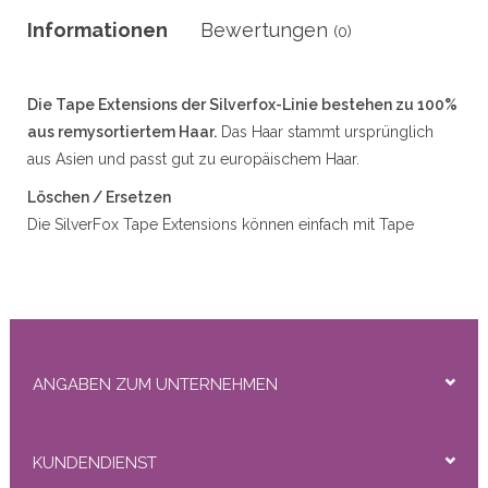
r
Informationen
Bewertungen
(0)
Die Tape Extensions der Silverfox-Linie bestehen zu 100%
50gram
aus remysortiertem Haar.
Das Haar stammt ursprünglich
aus Asien und passt gut zu europäischem Haar.
Löschen / Ersetzen
Die SilverFox Tape Extensions können einfach mit Tape
Removal Fluid oder Wax Removal Fluid entfernt werden.
ity
Wir empfehlen, die Verlängerungen innerhalb von ca. 6
Wochen zu entfernen / auszutauschen. Wenn diese Zeit
überschritten wird, wird die Haftung des Bandes zu stark, um
leicht entfernt werden zu können. Sprühen Sie mehr als
ANGABEN ZUM UNTERNEHMEN
genug zwischen die Klebebänder, um die Extensions aus den
Haaren zu entfernen. Kämmen Sie mit der
Haarverlängerungsbürste alle Klebebandreste vom Haar.
KUNDENDIENST
Verwenden Sie die praktischen Loose Strips zur