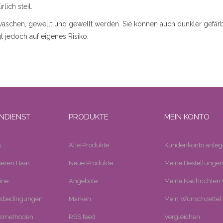
lich steil.
ewaschen, gewellt und gewellt werden. Sie können auch dunkler gefä
 jedoch auf eigenes Risiko.
NDIENST
PRODUKTE
MEIN KONTO
s
Alle Produkte
Kundenkonto anleg
eren Haar
Neue Produkte
Meine Bestellunge
ine
Angebote
Meine Nachrichten (
tsbedingungen
Marken
Mein Wunschzettel
smethoden
RSS feed
Vergleichen