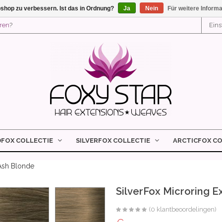
shop zu verbessern. Ist das in Ordnung?
Ja
Nein
Für weitere Inform
eren
?
Ein
DFOX COLLECTIE
SILVERFOX COLLECTIE
ARCTICFOX CO
 Ash Blonde
SilverFox Microring Ex
(0 klantbeoordelingen)