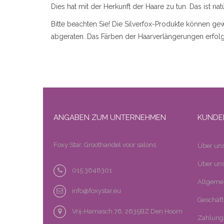
Dies hat mit der Herkunft der Haare zu tun. Das ist natür
Bitte beachten Sie! Die Silverfox-Produkte können g
abgeraten. Das Färben der Haarverlängerungen erfolgt
ANGABEN ZUM UNTERNEHMEN
KUNDE
Foxy Star, Groothandel voor salons
Über un
Über uns
015 3648301
Allgeme
info@foxystar.eu
Geschäf
Vrij-Harnasch 76, 2635BZ Den Hoorn
Zahlung