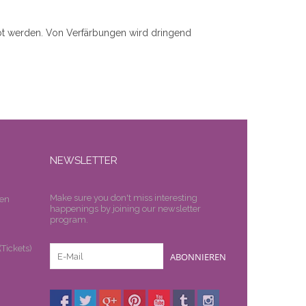
rbt werden. Von Verfärbungen wird dringend
NEWSLETTER
Make sure you don't miss interesting
en
happenings by joining our newsletter
program.
n
Tickets)
ABONNIEREN