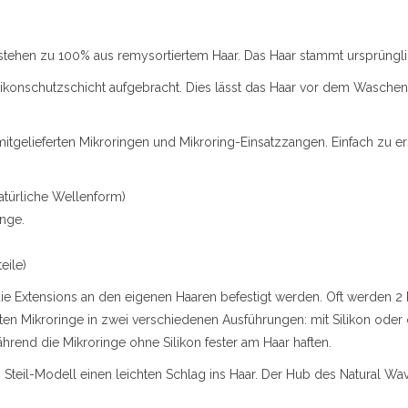
 bestehen zu 100% aus remysortiertem Haar. Das Haar stammt ursprüngl
likonschutzschicht aufgebracht. Dies lässt das Haar vor dem Waschen
mitgelieferten Mikroringen und Mikroring-Einsatzzangen. Einfach zu er
atürliche Wellenform)
änge.
eile)
die Extensions an den eigenen Haaren befestigt werden. Oft werden 
ten Mikroringe in zwei verschiedenen Ausführungen: mit Silikon oder o
ährend die Mikroringe ohne Silikon fester am Haar haften.
Steil-Modell einen leichten Schlag ins Haar. Der Hub des Natural 