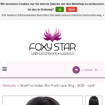
Wir benutzen Cookies nur für interne Zwecke um den Webshop zu verbessern.
Ist das in Ordnung?
Ja
Nein
Einstellungen
Deutsch
Für weitere Informationen beachten Sie bitte unsere Datenschutzerklärung. »
olours 105 gram)
0 Artikel -
€--,--
olume 150 gram)
Startseite
» SilverFox Indian Shri Front Lace Wig - BOB - 13x6''