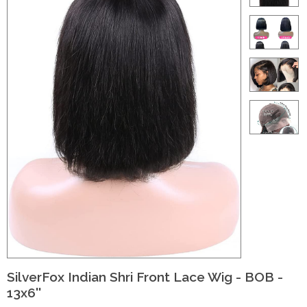
ht
e-made
 20 inch | Luxe & Natuurlijk Volume
t
Wave
Wave
raight
SilverFox Indian Shri Front Lace Wig - BOB -
13x6''
oose Wave