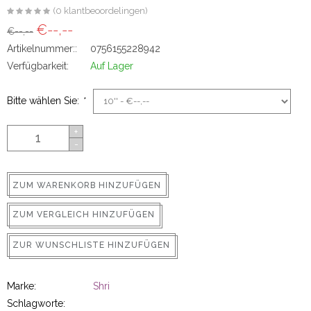
(0 klantbeoordelingen)
ns
€--,--
€--,--
Artikelnummer::
0756155228942
Verfügbarkeit:
Auf Lager
Bitte wählen Sie:
*
+
-
rs
ZUM WARENKORB HINZUFÜGEN
ZUM VERGLEICH HINZUFÜGEN
ZUR WUNSCHLISTE HINZUFÜGEN
ig
Marke:
Shri
p-in
Schlagworte: