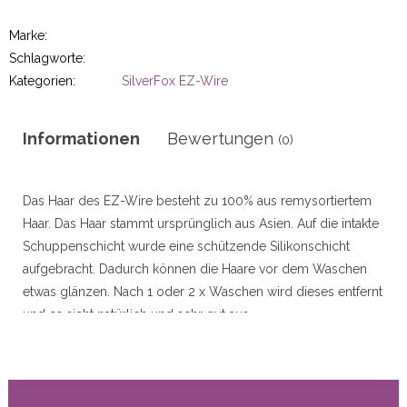
r
Marke:
Schlagworte:
Kategorien:
SilverFox EZ-Wire
50gram
Informationen
Bewertungen
(0)
Das Haar des EZ-Wire besteht zu 100% aus remysortiertem
Haar. Das Haar stammt ursprünglich aus Asien. Auf die intakte
ity
Schuppenschicht wurde eine schützende Silikonschicht
aufgebracht. Dadurch können die Haare vor dem Waschen
etwas glänzen. Nach 1 oder 2 x Waschen wird dieses entfernt
und es sieht natürlich und sehr gut aus.
Wenn das System nicht zufriedenstellend ist, kann es leicht in
einen Clip-In-Job konvertiert werden. Kommt mit Anhänger,
Extrafaden und Punktkamm.