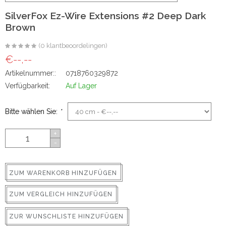
ns
SilverFox Ez-Wire Extensions #2 Deep Dark
Brown
(0 klantbeoordelingen)
€--,--
Artikelnummer::
0718760329872
Verfügbarkeit:
Auf Lager
Bitte wählen Sie:
*
rs
+
-
ZUM WARENKORB HINZUFÜGEN
ig
ZUM VERGLEICH HINZUFÜGEN
p-in
ZUR WUNSCHLISTE HINZUFÜGEN