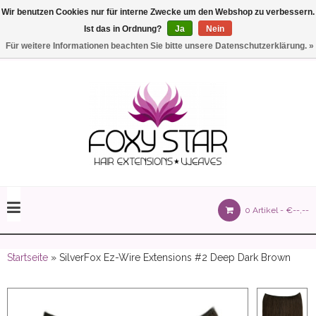
Wir benutzen Cookies nur für interne Zwecke um den Webshop zu verbessern.
Ist das in Ordnung?
Ja
Nein
Einstellungen
Deutsch
Für weitere Informationen beachten Sie bitte unsere Datenschutzerklärung. »
olours 105 gram)
0 Artikel -
€--,--
olume 150 gram)
Startseite
» SilverFox Ez-Wire Extensions #2 Deep Dark Brown