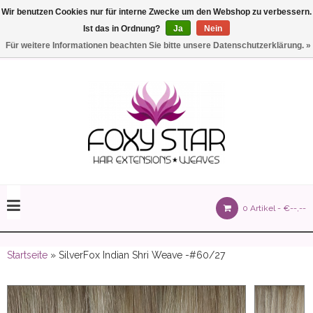
Wir benutzen Cookies nur für interne Zwecke um den Webshop zu verbessern.
Ist das in Ordnung?
Ja
Nein
Einstellungen
Deutsch
Für weitere Informationen beachten Sie bitte unsere Datenschutzerklärung. »
olours 105 gram)
0 Artikel -
€--,--
olume 150 gram)
Startseite
» SilverFox Indian Shri Weave -#60/27