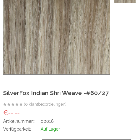
ht
e-made
 20 inch | Luxe & Natuurlijk Volume
t
Wave
SilverFox Indian Shri Weave -#60/27
Wave
(0 klantbeoordelingen)
€--,--
Artikelnummer::
00016
raight
Verfügbarkeit:
Auf Lager
oose Wave