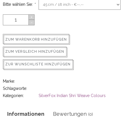
Bitte wählen Sie:
*
ns
+
-
ZUM WARENKORB HINZUFÜGEN
ZUM VERGLEICH HINZUFÜGEN
ZUR WUNSCHLISTE HINZUFÜGEN
rs
Marke:
Schlagworte:
Kategorien:
SilverFox Indian Shri Weave Colours
ig
Informationen
Bewertungen
(0)
p-in