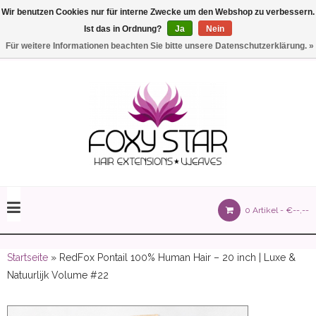
Wir benutzen Cookies nur für interne Zwecke um den Webshop zu verbessern.
Ist das in Ordnung?
Ja
Nein
Einstellungen
Deutsch
Für weitere Informationen beachten Sie bitte unsere Datenschutzerklärung. »
olours 105 gram)
0 Artikel -
€--,--
olume 150 gram)
Startseite
» RedFox Pontail 100% Human Hair – 20 inch | Luxe &
Natuurlijk Volume #22