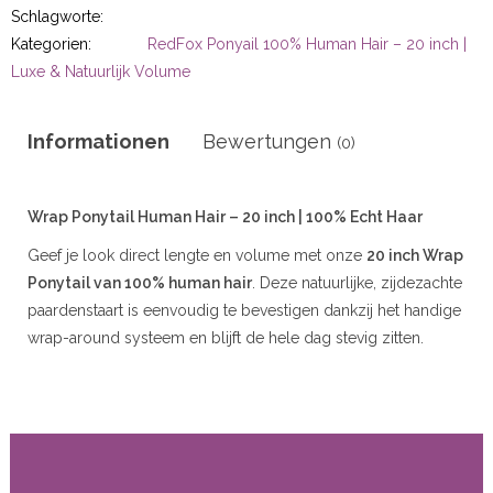
r
Schlagworte:
Kategorien:
RedFox Ponyail 100% Human Hair – 20 inch |
Luxe & Natuurlijk Volume
50gram
Informationen
Bewertungen
(0)
Wrap Ponytail Human Hair – 20 inch | 100% Echt Haar
Geef je look direct lengte en volume met onze
20 inch Wrap
ity
Ponytail van 100% human hair
. Deze natuurlijke, zijdezachte
paardenstaart is eenvoudig te bevestigen dankzij het handige
wrap-around systeem en blijft de hele dag stevig zitten.
Beschikbaar in meerdere kleuren voor een perfecte match
met jouw eigen haar.
Kenmerken