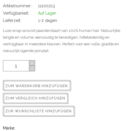
ns
Artikelnummer::
11100213
Verfügbarkeit:
Auf Lager
Lieferzeit:
1-2 dagen
Luxe wrap-around paardenstaart van 100% human hair. Natuurlijke
lengte en volume, eenvoudig te bevestigen, hittebestendig en
verkrijgbaar in meerdere kleuren. Perfect voor een volle, gladde en
natuurlijk ogende ponytail.
+
-
rs
ZUM WARENKORB HINZUFÜGEN
ZUM VERGLEICH HINZUFÜGEN
ig
ZUR WUNSCHLISTE HINZUFÜGEN
p-in
Marke: