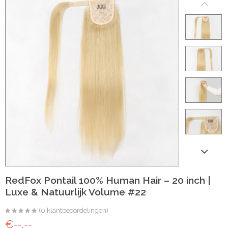
ht
e-made
 20 inch | Luxe & Natuurlijk Volume
t
Wave
Wave
RedFox Pontail 100% Human Hair – 20 inch |
Luxe & Natuurlijk Volume #22
raight
(0 klantbeoordelingen)
oose Wave
€--,--