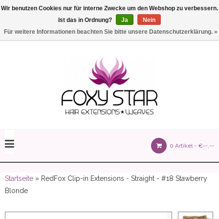
Wir benutzen Cookies nur für interne Zwecke um den Webshop zu verbessern.
Ist das in Ordnung?
Ja
Nein
Einstellungen
Deutsch
Für weitere Informationen beachten Sie bitte unsere Datenschutzerklärung. »
olours 105 gram)
0 Artikel -
€--,--
olume 150 gram)
Startseite
» RedFox Clip-in Extensions - Straight - #18 Stawberry
Blonde