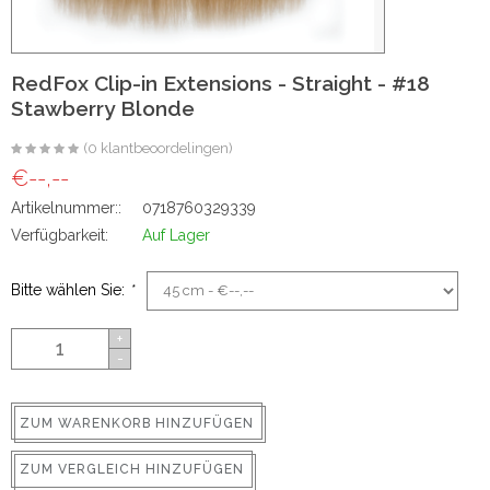
ns
RedFox Clip-in Extensions - Straight - #18
Stawberry Blonde
(0 klantbeoordelingen)
€--,--
Artikelnummer::
0718760329339
Verfügbarkeit:
Auf Lager
rs
Bitte wählen Sie:
*
+
-
ig
ZUM WARENKORB HINZUFÜGEN
p-in
ZUM VERGLEICH HINZUFÜGEN