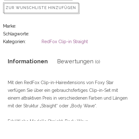
r
ZUR WUNSCHLISTE HINZUFÜGEN
Marke:
Schlagworte:
50gram
Kategorien:
RedFox Clip-in Straight
Informationen
Bewertungen
(0)
ity
Mit den RedFox Clip-in-Hairextensions von Foxy Star
verfügen Sie über ein gebrauchsfertiges Clip-in-Set mit
einem attraktiven Preis in verschiedenen Farben und Längen
mit der Struktur „Straight“ oder „Body Wave“.
Erhältliche Modelle Straight, Body Wave
Durchschnittliche Tragedauer ca. 2 bis 3 Monate
Erhältliche Längen 45 cm/18 Zoll (Straight, Body Wave), 55