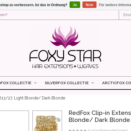
shop zu verbessern. Ist das in Ordnung?
Ja
Nein
Für weitere Inform
eren
?
Ein
DFOX COLLECTIE
SILVERFOX COLLECTIE
ARCTICFOX CO
613/27, Light Blonde/ Dark Blonde
RedFox Clip-in Extens
Blonde/ Dark Blonde
(0 klantbeoordelingen)