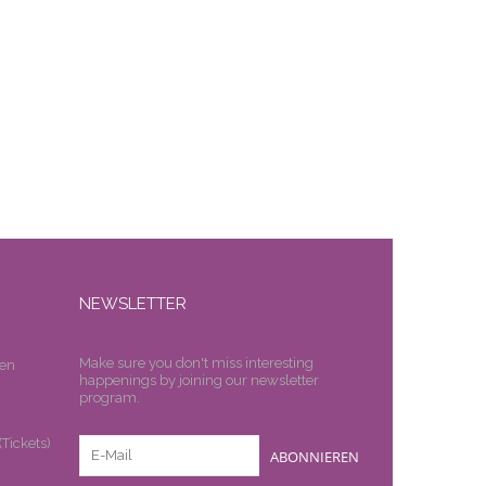
NEWSLETTER
Make sure you don't miss interesting
en
happenings by joining our newsletter
program.
n
Tickets)
ABONNIEREN