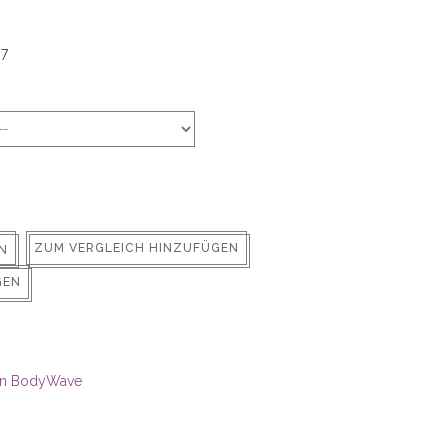
37
ZUM VERGLEICH HINZUFÜGEN
N
GEN
in BodyWave