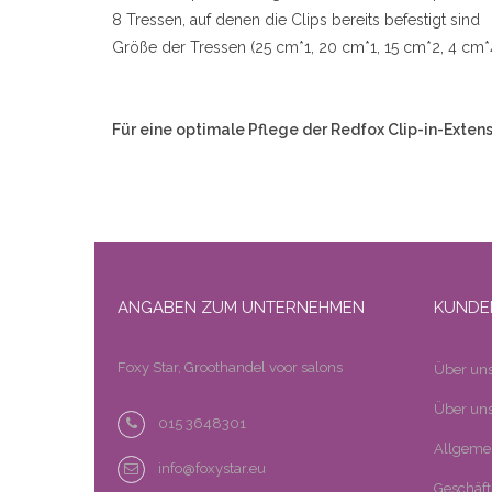
8 Tressen, auf denen die Clips bereits befestigt sind
Größe der Tressen (25 cm*1, 20 cm*1, 15 cm*2, 4 cm*
Für eine optimale Pflege der Redfox Clip-in-Extens
ANGABEN ZUM UNTERNEHMEN
KUNDE
Foxy Star, Groothandel voor salons
Über un
Über uns
015 3648301
Allgeme
info@foxystar.eu
Geschäf