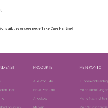
4)
ions gibt es unsere neue Take Care Hairline!
NDIENST
PRODUKTE
MEIN KONTO
s
Alle Produkte
Kundenkonto anleg
eren Haar
Neue Produkte
Meine Bestellunge
ine
Angebote
Meine Nachrichten (
tsbedingungen
Marken
Mein Wunschzettel