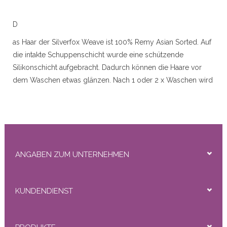
r
D
as Haar der Silverfox Weave ist 100% Remy Asian Sorted. Auf
die intakte Schuppenschicht wurde eine schützende
50gram
Silikonschicht aufgebracht. Dadurch können die Haare vor
dem Waschen etwas glänzen. Nach 1 oder 2 x Waschen wird
dieses entfernt und es sieht natürlich und sehr gut aus.
Verfügbare Längen: 16 "(40 cm) / 20" (50 cm) / 24 "(60 cm)
Abmessungen Schuss: 16 "(40 cm) ± 150 cm / 20" (50 cm) ±
ity
115 cm / 24 "(60 cm) ± 105
Gewicht: 110 Gramm pro Packung
ANGABEN ZUM UNTERNEHMEN
Erklärung:
Das Haar kann mit einer Locke oder einem Glätter gestylt
KUNDENDIENST
werden.
Mehr Volumen und / oder Erweiterung.