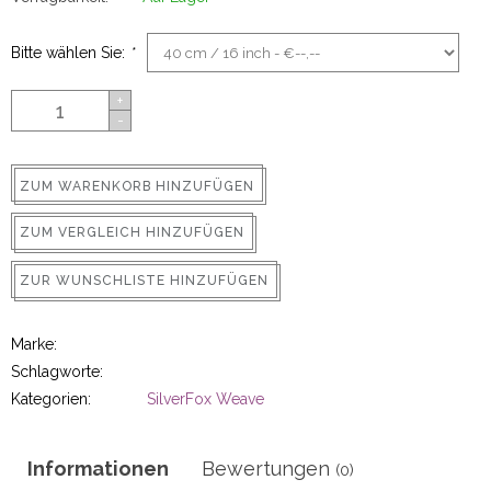
ns
Bitte wählen Sie:
*
+
-
ZUM WARENKORB HINZUFÜGEN
ZUM VERGLEICH HINZUFÜGEN
rs
ZUR WUNSCHLISTE HINZUFÜGEN
Marke:
Schlagworte:
Kategorien:
SilverFox Weave
ig
p-in
Informationen
Bewertungen
(0)