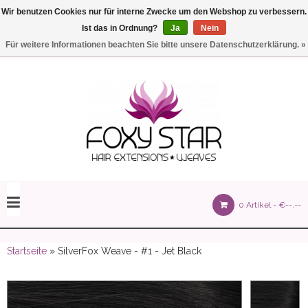
Wir benutzen Cookies nur für interne Zwecke um den Webshop zu verbessern.
Ist das in Ordnung?
Ja
Nein
Einstellungen
Deutsch
Für weitere Informationen beachten Sie bitte unsere Datenschutzerklärung. »
olours 105 gram)
0 Artikel -
€--,--
olume 150 gram)
Startseite
» SilverFox Weave - #1 - Jet Black