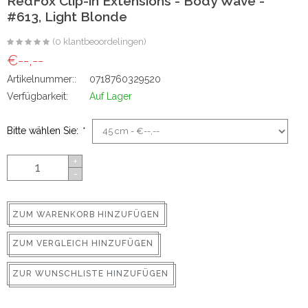
RedFox Clip-in Extensions - Body Wave -
ns
#613, Light Blonde
(0 klantbeoordelingen)
€--,--
Artikelnummer::
0718760329520
Verfügbarkeit:
Auf Lager
Bitte wählen Sie:
*
+
rs
-
ZUM WARENKORB HINZUFÜGEN
ZUM VERGLEICH HINZUFÜGEN
ig
ZUR WUNSCHLISTE HINZUFÜGEN
p-in