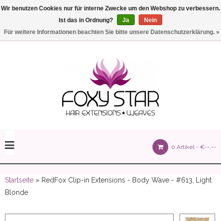
Wir benutzen Cookies nur für interne Zwecke um den Webshop zu verbessern.
Ist das in Ordnung?
Ja
Nein
Einstellungen
Deutsch
Für weitere Informationen beachten Sie bitte unsere Datenschutzerklärung. »
olours 105 gram)
0 Artikel -
€--,--
olume 150 gram)
Startseite
» RedFox Clip-in Extensions - Body Wave - #613, Light
Blonde