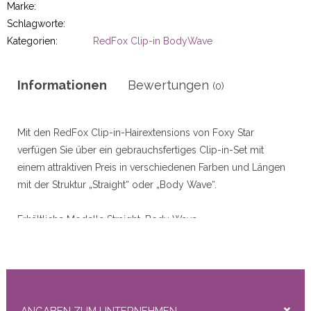
r
Marke:
Schlagworte:
Kategorien:
RedFox Clip-in BodyWave
50gram
Informationen
Bewertungen
(0)
Mit den RedFox Clip-in-Hairextensions von Foxy Star
verfügen Sie über ein gebrauchsfertiges Clip-in-Set mit
einem attraktiven Preis in verschiedenen Farben und Längen
ity
mit der Struktur „Straight“ oder „Body Wave“.
Erhältliche Modelle Straight, Body Wave
Durchschnittliche Tragedauer ca. 2 bis 3 Monate
Erhältliche Längen 45 cm/18 Zoll (Straight, Body Wave), 55
cm/22 Zoll (Straight, Body Wave)
Maschinell gewebte Wefts
95 Gramm pro Packung (45 cm), 105 Gramm pro Packung (55
ANGABEN ZUM UNTERNEHMEN