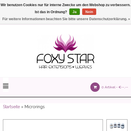
Wir benutzen Cookies nur für interne Zwecke um den Webshop zu verbessern.
Ist das in Ordnung?
Ja
Nein
Einstellungen
Deutsch
Für weitere Informationen beachten Sie bitte unsere Datenschutzerklärung. »
olours 105 gram)
0 Artikel -
€--,--
olume 150 gram)
Startseite
» Microrings