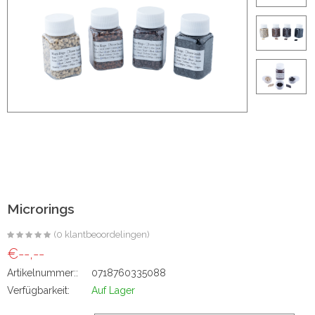
ht
e-made
 20 inch | Luxe & Natuurlijk Volume
t
Wave
Microrings
Wave
(0 klantbeoordelingen)
€--,--
Artikelnummer::
0718760335088
raight
Verfügbarkeit:
Auf Lager
oose Wave