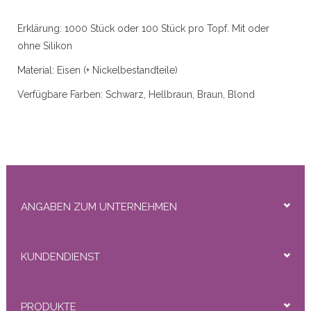
r
Erklärung: 1000 Stück oder 100 Stück pro Topf. Mit oder
ohne Silikon
Material: Eisen (+ Nickelbestandteile)
50gram
Verfügbare Farben: Schwarz, Hellbraun, Braun, Blond
Produktabmessungen: Durchmesser 4 mm
ity
ANGABEN ZUM UNTERNEHMEN
KUNDENDIENST
PRODUKTE