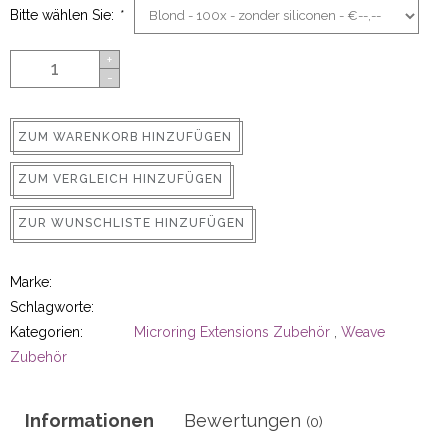
Bitte wählen Sie:
*
ns
+
-
ZUM WARENKORB HINZUFÜGEN
ZUM VERGLEICH HINZUFÜGEN
ZUR WUNSCHLISTE HINZUFÜGEN
rs
Marke:
Schlagworte:
Kategorien:
Microring Extensions Zubehör
,
Weave
Zubehör
ig
p-in
Informationen
Bewertungen
(0)