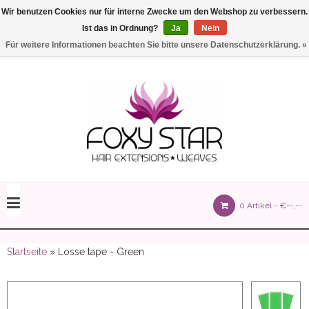
Wir benutzen Cookies nur für interne Zwecke um den Webshop zu verbessern.
Ist das in Ordnung?
Ja
Nein
Einstellungen
Deutsch
Für weitere Informationen beachten Sie bitte unsere Datenschutzerklärung. »
olours 105 gram)
0 Artikel -
€--,--
olume 150 gram)
Startseite
» Losse tape - Green