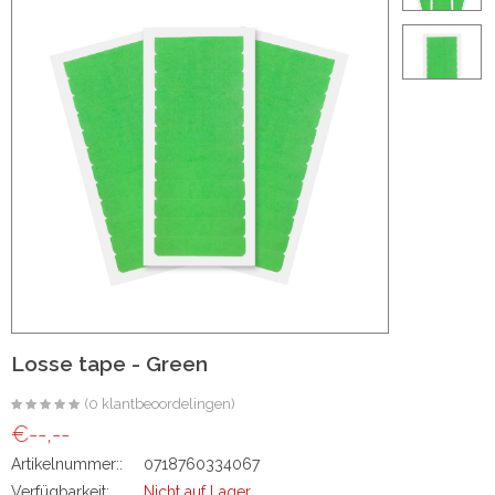
ht
e-made
 20 inch | Luxe & Natuurlijk Volume
t
Wave
Wave
Losse tape - Green
(0 klantbeoordelingen)
€--,--
raight
Artikelnummer::
0718760334067
oose Wave
Verfügbarkeit:
Nicht auf Lager