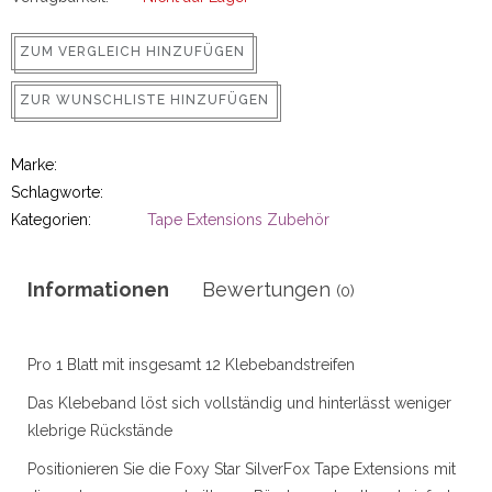
ns
ZUM VERGLEICH HINZUFÜGEN
ZUR WUNSCHLISTE HINZUFÜGEN
Marke:
Schlagworte:
Kategorien:
Tape Extensions Zubehör
rs
Informationen
Bewertungen
(0)
Pro 1 Blatt mit insgesamt 12 Klebebandstreifen
Das Klebeband löst sich vollständig und hinterlässt weniger
ig
klebrige Rückstände
p-in
Positionieren Sie die Foxy Star SilverFox Tape Extensions mit