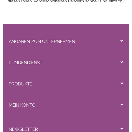
r
diesen losen, vorgeschnittenen Bändern schnell und einfach
neu.
Bandgröße: 4 cm x 0,8 cm
50gram
ANGABEN ZUM UNTERNEHMEN
KUNDENDIENST
ity
PRODUKTE
MEIN KONTO
NEWSLETTER