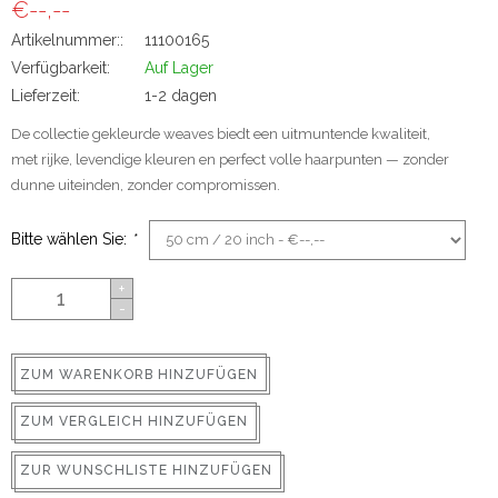
€--,--
ns
Artikelnummer::
11100165
Verfügbarkeit:
Auf Lager
Lieferzeit:
1-2 dagen
De collectie gekleurde weaves biedt een uitmuntende kwaliteit,
met rijke, levendige kleuren en perfect volle haarpunten — zonder
dunne uiteinden, zonder compromissen.
Bitte wählen Sie:
*
rs
+
-
ZUM WARENKORB HINZUFÜGEN
ig
ZUM VERGLEICH HINZUFÜGEN
p-in
ZUR WUNSCHLISTE HINZUFÜGEN