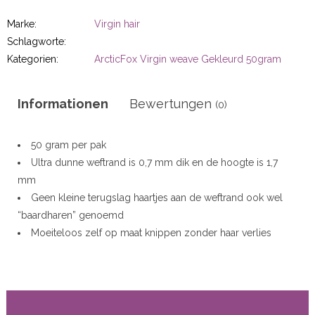
r
Marke:
Virgin hair
Schlagworte:
Kategorien:
ArcticFox Virgin weave Gekleurd 50gram
50gram
Informationen
Bewertungen
(0)
50 gram per pak
Ultra dunne weftrand is 0,7 mm dik en de hoogte is 1,7
ity
mm
Geen kleine terugslag haartjes aan de weftrand ook wel
“baardharen” genoemd
Moeiteloos zelf op maat knippen zonder haar verlies
Uitmuntende kwaliteit
Double Drawn
Remy Cuticle Virgin human hair
16 kleuren op voorraad