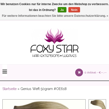
Wir benutzen Cookies nur für interne Zwecke um den Webshop zu verbessern.
Ist das in Ordnung?
Ja
Nein
Einstellungen
Deutsch
Für weitere Informationen beachten Sie bitte unsere Datenschutzerklärung. »
olours 105 gram)
0 Artikel -
€--,--
olume 150 gram)
Startseite
» Genius Weft 50gram #OE618