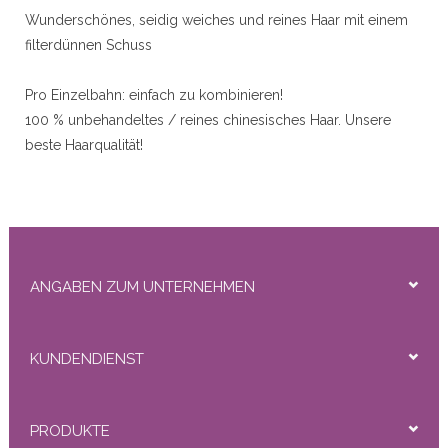
r
Wunderschönes, seidig weiches und reines Haar mit einem 
filterdünnen Schuss

Pro Einzelbahn: einfach zu kombinieren!

50gram
100 % unbehandeltes / reines chinesisches Haar. Unsere 
beste Haarqualität!

Dieses Haar ist chinesischen Ursprungs und besteht zu 100 % 
aus reinem Remy-Haar.

Feste Struktur und seidig weiches Haar. Pflegeleicht und 
lange Tragedauer!

ity
ANGABEN ZUM UNTERNEHMEN
Verfügbare Modelle: Gerade (Steil)

Verfügbare Länge: 20 Zoll (50 cm)

Größe Breite Schuss: ± 50 cm, maschinengewebt

KUNDENDIENST
Gewicht: 20 Gramm pro Packung

Erläuterung:

PRODUKTE