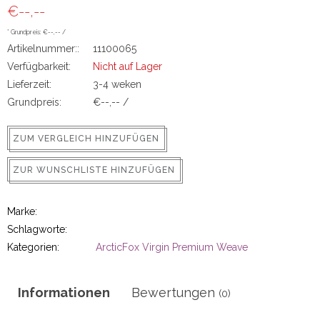
€--,--
ns
* Grundpreis: €--,-- /
Artikelnummer::
11100065
Verfügbarkeit:
Nicht auf Lager
Lieferzeit:
3-4 weken
Grundpreis:
€--,-- /
ZUM VERGLEICH HINZUFÜGEN
rs
ZUR WUNSCHLISTE HINZUFÜGEN
Marke:
Schlagworte:
Kategorien:
ArcticFox Virgin Premium Weave
ig
Informationen
Bewertungen
(0)
p-in