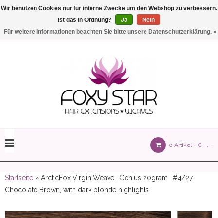
Wir benutzen Cookies nur für interne Zwecke um den Webshop zu verbessern.
Ist das in Ordnung?
Ja
Nein
Einstellungen
Deutsch
Für weitere Informationen beachten Sie bitte unsere Datenschutzerklärung. »
olours 105 gram)
0 Artikel -
€--,--
olume 150 gram)
Startseite
» ArcticFox Virgin Weave- Genius 20gram- #4/27
Chocolate Brown, with dark blonde highlights