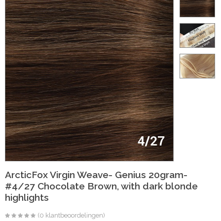
ht
e-made
 20 inch | Luxe & Natuurlijk Volume
t
Wave
Wave
ArcticFox Virgin Weave- Genius 20gram-
#4/27 Chocolate Brown, with dark blonde
raight
highlights
oose Wave
(0 klantbeoordelingen)