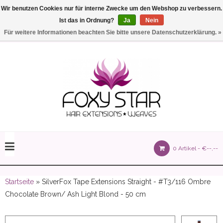
Wir benutzen Cookies nur für interne Zwecke um den Webshop zu verbessern.
Ist das in Ordnung?
Ja
Nein
Einstellungen
Deutsch
Für weitere Informationen beachten Sie bitte unsere Datenschutzerklärung. »
olours 105 gram)
0 Artikel -
€--,--
olume 150 gram)
Startseite
» SilverFox Tape Extensions Straight - #T3/116 Ombre
Chocolate Brown/ Ash Light Blond - 50 cm