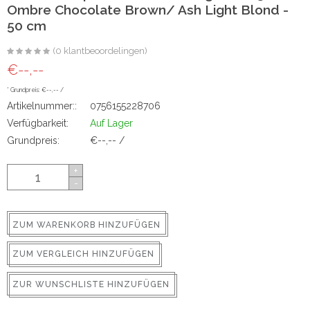
Ombre Chocolate Brown/ Ash Light Blond -
ns
50 cm
(0 klantbeoordelingen)
€--,--
* Grundpreis: €--,-- /
Artikelnummer::
0756155228706
Verfügbarkeit:
Auf Lager
Grundpreis:
€--,-- /
rs
+
-
ZUM WARENKORB HINZUFÜGEN
ZUM VERGLEICH HINZUFÜGEN
ig
ZUR WUNSCHLISTE HINZUFÜGEN
p-in