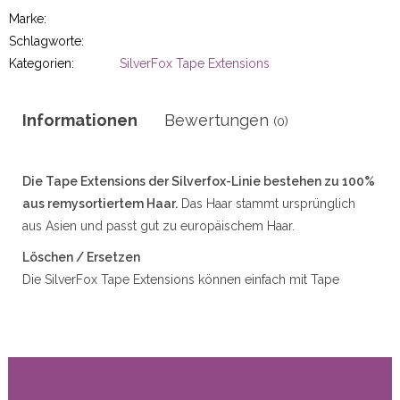
r
Marke:
Schlagworte:
Kategorien:
SilverFox Tape Extensions
50gram
Informationen
Bewertungen
(0)
Die Tape Extensions der Silverfox-Linie bestehen zu 100%
aus remysortiertem Haar.
Das Haar stammt ursprünglich
aus Asien und passt gut zu europäischem Haar.
ity
Löschen / Ersetzen
Die SilverFox Tape Extensions können einfach mit Tape
Removal Fluid oder Wax Removal Fluid entfernt werden.
Wir empfehlen, die Verlängerungen innerhalb von ca. 6
Wochen zu entfernen / auszutauschen. Wenn diese Zeit
überschritten wird, wird die Haftung des Bandes zu stark, um
leicht entfernt werden zu können. Sprühen Sie mehr als