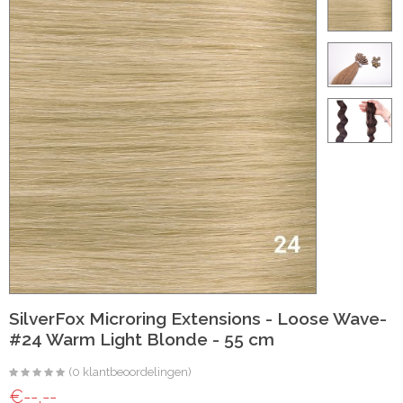
ht
e-made
 20 inch | Luxe & Natuurlijk Volume
t
Wave
Wave
SilverFox Microring Extensions - Loose Wave-
#24 Warm Light Blonde - 55 cm
raight
(0 klantbeoordelingen)
oose Wave
€--,--