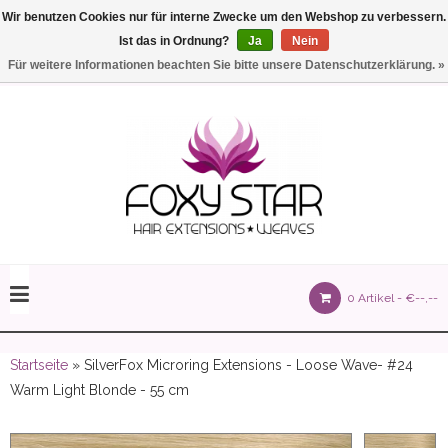
Wir benutzen Cookies nur für interne Zwecke um den Webshop zu verbessern.
Ist das in Ordnung?
Ja
Nein
Einstellungen
Deutsch
Für weitere Informationen beachten Sie bitte unsere Datenschutzerklärung. »
olours 105 gram)
0 Artikel -
€--,--
olume 150 gram)
Startseite
» SilverFox Microring Extensions - Loose Wave- #24
Warm Light Blonde - 55 cm