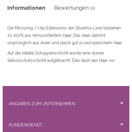
r
Informationen
Bewertungen
(0)
Die Microring / I-tip Extensions der Silverfox-Linie bestehen
50gram
zu 100% aus remysortiertem Haar. Das Haar stammt
ursprünglich aus Asien und passt gut zu europäischem Haar.
Auf die intakte Schuppenschicht wurde eine dünne
Silikonschutzschicht aufgebracht. Dies lässt das Haar vor
dem Waschen ein wenig glänzen, nach 1 oder 2 x Waschen
ity
ist es ab und es sieht natürlich und sehr gut aus.
Platzieren Sie diese Art von Verlängerungen mit den
mitgelieferten Mikroringen und Mikroring-Einsatzzangen.
Einfach zu ersetzen!
ANGABEN ZUM UNTERNEHMEN
Verfügbare Typen: Straight, Natural Wavy
Verfügbare Längen: 45 cm (gerade), 55 cm (gerade,
KUNDENDIENST
natürliche Wellenform)