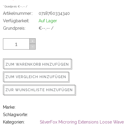
ns
* Grundpreis: €--,-- /
Artikelnummer::
0718760334340
Verfügbarkeit:
Auf Lager
Grundpreis:
€--,-- /
+
-
ZUM WARENKORB HINZUFÜGEN
rs
ZUM VERGLEICH HINZUFÜGEN
ZUR WUNSCHLISTE HINZUFÜGEN
Marke:
ig
Schlagworte:
Kategorien:
SilverFox Microring Extensions Loose Wave
p-in