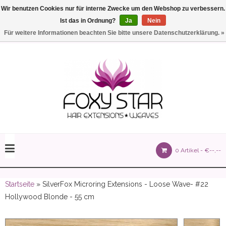
Wir benutzen Cookies nur für interne Zwecke um den Webshop zu verbessern.
Ist das in Ordnung?
Ja
Nein
Einstellungen
Deutsch
Für weitere Informationen beachten Sie bitte unsere Datenschutzerklärung. »
olours 105 gram)
0 Artikel -
€--,--
olume 150 gram)
Startseite
» SilverFox Microring Extensions - Loose Wave- #22
Hollywood Blonde - 55 cm