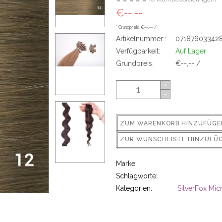
€--,--
* Grundpreis: €--,-- /
Artikelnummer::
07187603342
Verfügbarkeit:
Auf Lager
Grundpreis:
€--,-- /
+
-
ZUM WARENKORB HINZUFÜGE
ZUR WUNSCHLISTE HINZUFÜ
Marke:
Schlagworte:
Kategorien:
SilverFox Mic