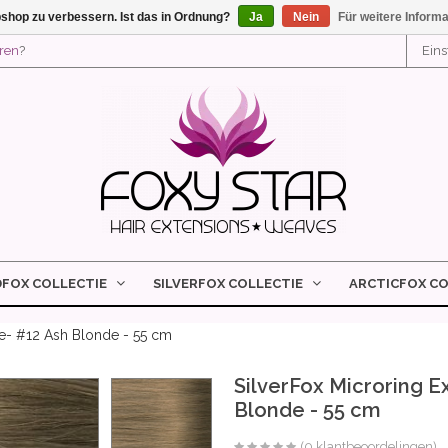
shop zu verbessern. Ist das in Ordnung?
Ja
Nein
Für weitere Inform
eren
?
Ein
DFOX COLLECTIE
SILVERFOX COLLECTIE
ARCTICFOX CO
e- #12 Ash Blonde - 55 cm
SilverFox Microring 
Blonde - 55 cm
(0 klantbeoordelingen)