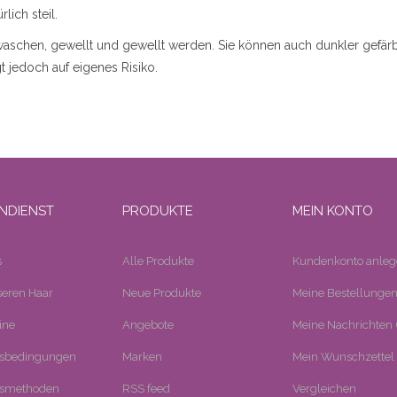
lich steil.
ewaschen, gewellt und gewellt werden. Sie können auch dunkler gefä
 jedoch auf eigenes Risiko.
NDIENST
PRODUKTE
MEIN KONTO
s
Alle Produkte
Kundenkonto anleg
eren Haar
Neue Produkte
Meine Bestellunge
ine
Angebote
Meine Nachrichten (
tsbedingungen
Marken
Mein Wunschzettel
smethoden
RSS feed
Vergleichen