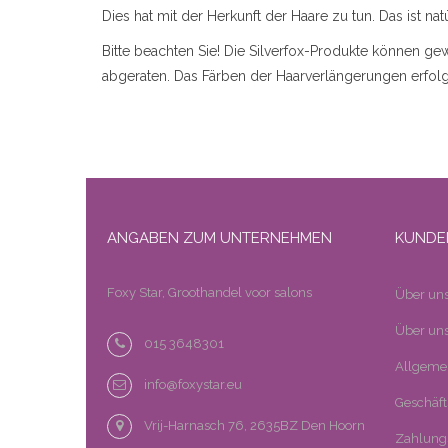
Dies hat mit der Herkunft der Haare zu tun. Das ist natür
Bitte beachten Sie! Die Silverfox-Produkte können g
abgeraten. Das Färben der Haarverlängerungen erfolgt
ANGABEN ZUM UNTERNEHMEN
KUNDE
Foxy Star, Groothandel voor salons
Über un
Über uns
015 3648301
Allgeme
info@foxystar.eu
Geschäf
Vrij-Harnasch 76, 2635BZ Den Hoorn
Zahlung