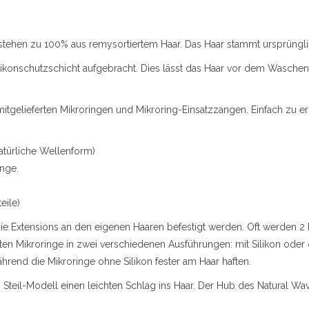
 bestehen zu 100% aus remysortiertem Haar. Das Haar stammt ursprüngl
likonschutzschicht aufgebracht. Dies lässt das Haar vor dem Waschen
mitgelieferten Mikroringen und Mikroring-Einsatzzangen. Einfach zu er
atürliche Wellenform)
änge.
eile)
die Extensions an den eigenen Haaren befestigt werden. Oft werden 
ten Mikroringe in zwei verschiedenen Ausführungen: mit Silikon oder o
ährend die Mikroringe ohne Silikon fester am Haar haften.
Steil-Modell einen leichten Schlag ins Haar. Der Hub des Natural 