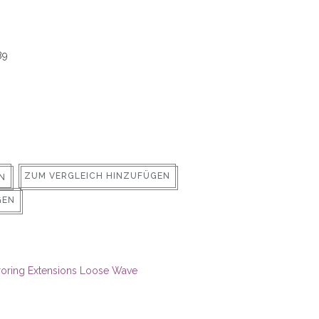
89
ZUM VERGLEICH HINZUFÜGEN
N
GEN
roring Extensions Loose Wave