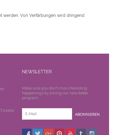
rbt werden. Von Verfärbungen wird dringend
NEWSLETTER
Make sure you don't miss interesting
en
happenings by joining our newsletter
program.
n
Tickets)
ABONNIEREN