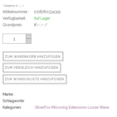
ns
* Grundpreis: €--,-- /
Artikelnummer::
0718760334319
Verfügbarkeit:
Auf Lager
Grundpreis:
€--,-- /
+
-
ZUM WARENKORB HINZUFÜGEN
rs
ZUM VERGLEICH HINZUFÜGEN
ZUR WUNSCHLISTE HINZUFÜGEN
Marke:
ig
Schlagworte:
Kategorien:
SilverFox Microring Extensions Loose Wave
p-in