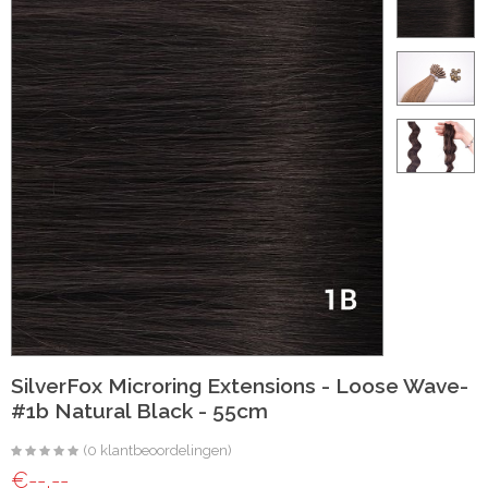
ht
e-made
 20 inch | Luxe & Natuurlijk Volume
t
Wave
Wave
SilverFox Microring Extensions - Loose Wave-
#1b Natural Black - 55cm
raight
(0 klantbeoordelingen)
oose Wave
€--,--