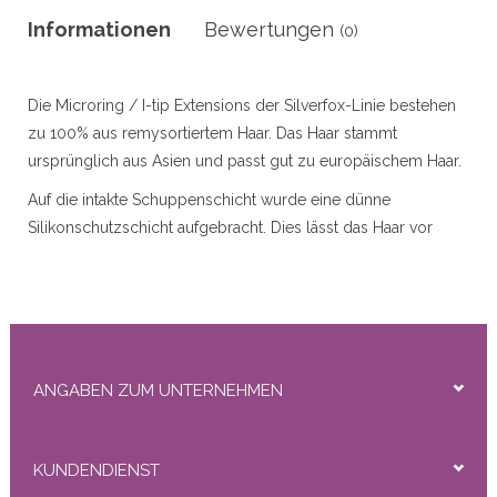
r
Informationen
Bewertungen
(0)
Die Microring / I-tip Extensions der Silverfox-Linie bestehen
50gram
zu 100% aus remysortiertem Haar. Das Haar stammt
ursprünglich aus Asien und passt gut zu europäischem Haar.
Auf die intakte Schuppenschicht wurde eine dünne
Silikonschutzschicht aufgebracht. Dies lässt das Haar vor
dem Waschen ein wenig glänzen, nach 1 oder 2 x Waschen
ity
ist es ab und es sieht natürlich und sehr gut aus.
Platzieren Sie diese Art von Verlängerungen mit den
mitgelieferten Mikroringen und Mikroring-Einsatzzangen.
Einfach zu ersetzen!
ANGABEN ZUM UNTERNEHMEN
Verfügbare Typen: Straight, Natural Wavy
Verfügbare Längen: 45 cm (gerade), 55 cm (gerade,
KUNDENDIENST
natürliche Wellenform)