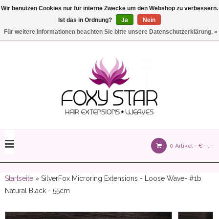
Wir benutzen Cookies nur für interne Zwecke um den Webshop zu verbessern.
Ist das in Ordnung?
Ja
Nein
Einstellungen
Deutsch
Für weitere Informationen beachten Sie bitte unsere Datenschutzerklärung. »
olours 105 gram)
0 Artikel -
€--,--
olume 150 gram)
Startseite
» SilverFox Microring Extensions - Loose Wave- #1b
Natural Black - 55cm