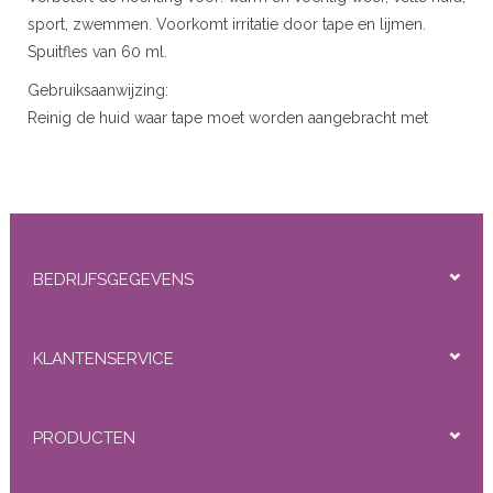
r
sport, zwemmen. Voorkomt irritatie door tape en lijmen.
Spuitfles van 60 ml.
 20gram
Gebruiksaanwijzing:
Reinig de huid waar tape moet worden aangebracht met
 50gram
ontsmettingsalcohol. Breng de scalp protector aan en laat
drogen totdat het NIET meer plakkerig aanvoelt. Niet
aanbrengen op ernstig geïrriteerde huid. Dit product is niet
bedoeld om tape of vloeibare lijm te vervangen.
BEDRIJFSGEGEVENS
ity
KLANTENSERVICE
PRODUCTEN