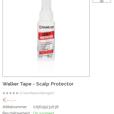
ht
e-made
 20 inch | Luxe & Natuurlijk Volume
Wave
Wave
Walker Tape - Scalp Protector
(0 klantbeoordelingen)
€--,--
il
Artikelnummer:
0756155231638
oose Wave
Beschikbaarheid:
Op voorraad