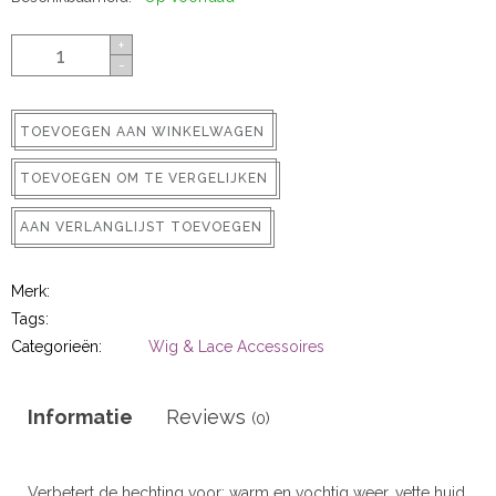
ns
+
-
TOEVOEGEN AAN WINKELWAGEN
TOEVOEGEN OM TE VERGELIJKEN
AAN VERLANGLIJST TOEVOEGEN
rs
Merk:
Tags:
Categorieën:
Wig & Lace Accessoires
Informatie
Reviews
(0)
ig
p-in
Verbetert de hechting voor: warm en vochtig weer, vette huid,