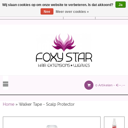
Wij slaan cookies op om onze website te verbeteren. Is dat akkoord?
Ja
Nee
Meer over cookies »
Instellingen
Nederlands
olours 105 gram)
0 Artikelen -
€--,--
olume 150 gram)
Home
» Walker Tape - Scalp Protector