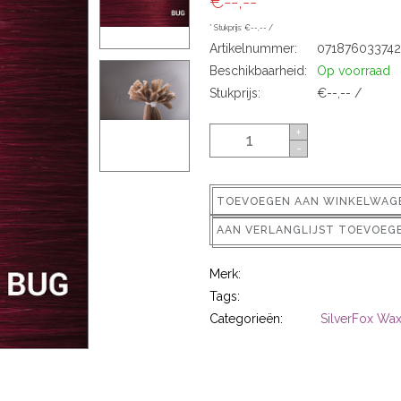
€--,--
* Stukprijs: €--,-- /
Artikelnummer:
07187603374
Beschikbaarheid:
Op voorraad
Stukprijs:
€--,-- /
+
-
TOEVOEGEN AAN WINKELWAG
AAN VERLANGLIJST TOEVOEG
Merk:
Tags:
Categorieën:
SilverFox Wax