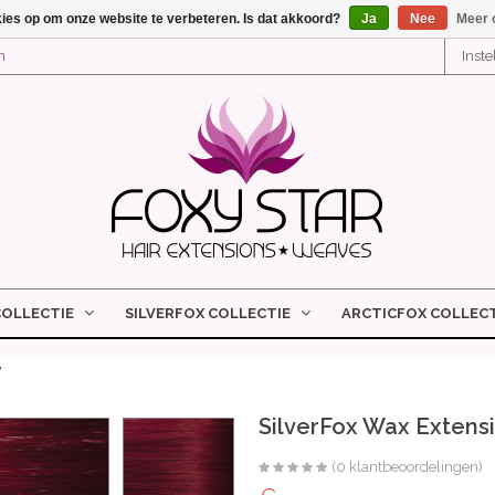
kies op om onze website te verbeteren. Is dat akkoord?
Ja
Nee
Meer 
n
Inst
COLLECTIE
SILVERFOX COLLECTIE
ARCTICFOX COLLECT
y
SilverFox Wax Extens
(0 klantbeoordelingen)