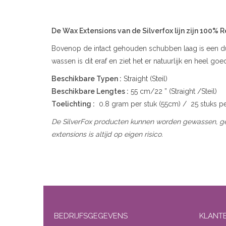
De Wax Extensions van de Silverfox lijn zijn 100% 
Bovenop de intact gehouden schubben laag is een du
wassen is dit eraf en ziet het er natuurlijk en heel 
Beschikbare Typen :
Straight (Steil)
Beschikbare Lengtes :
55 cm/22 ” (Straight /Steil)
Toelichting :
0.8 gram per stuk (55cm) / 25 stuks p
De SilverFox producten kunnen worden gewassen, gest
extensions is altijd op eigen risico.
BEDRIJFSGEGEVENS
KLANT