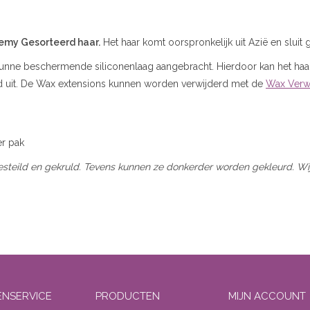
Remy Gesorteerd haar.
Het haar komt oorspronkelijk uit Azië en sluit 
nne beschermende siliconenlaag aangebracht. Hierdoor kan het haar
goed uit. De Wax extensions kunnen worden verwijderd met de
Wax Verwi
er pak
eild en gekruld. Tevens kunnen ze donkerder worden gekleurd. Wij r
ENSERVICE
PRODUCTEN
MIJN ACCOUNT