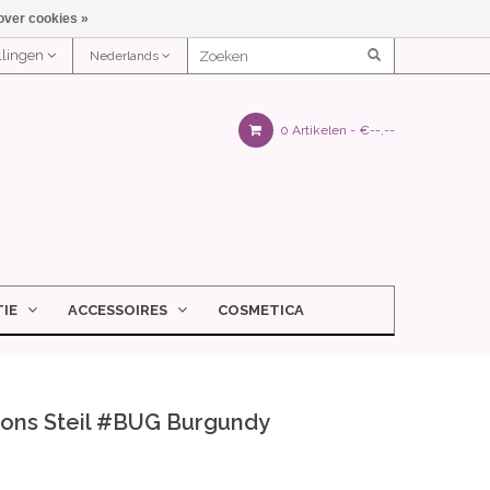
over cookies »
ellingen
Nederlands
0 Artikelen -
€--,--
IE
ACCESSOIRES
COSMETICA
ions Steil #BUG Burgundy