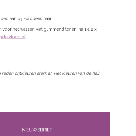
goed aan bij Europees haar.
 voor het wassen wat glimmend tonen, na 1 a 2 x
jdervloeistof
.
aden ontkleuren sterk af. Het kleuren van de hair
NIEUWSBRIEF