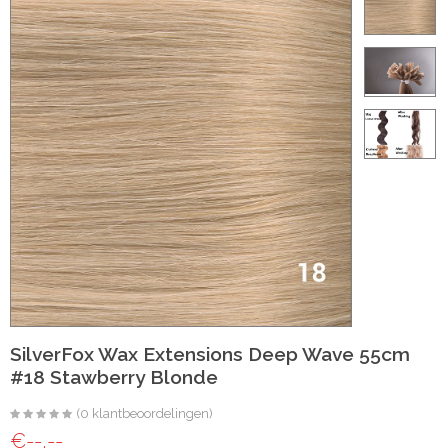
ht
e-made
 20 inch | Luxe & Natuurlijk Volume
Wave
Wave
SilverFox Wax Extensions Deep Wave 55cm
#18 Stawberry Blonde
il
(0 klantbeoordelingen)
oose Wave
€--,--