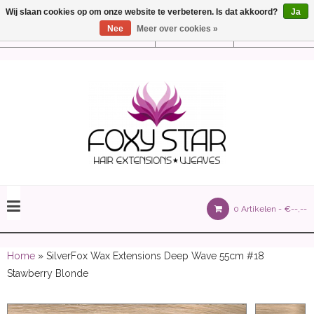
Wij slaan cookies op om onze website te verbeteren. Is dat akkoord?
Ja
Nee
Meer over cookies »
Instellingen
Nederlands
olours 105 gram)
0 Artikelen -
€--,--
olume 150 gram)
Home
» SilverFox Wax Extensions Deep Wave 55cm #18
Stawberry Blonde