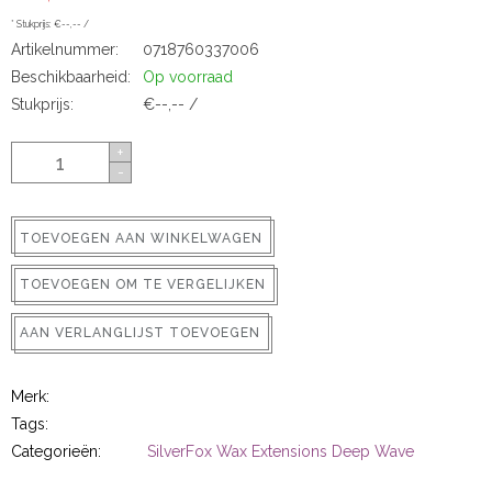
ns
* Stukprijs: €--,-- /
Artikelnummer:
0718760337006
Beschikbaarheid:
Op voorraad
Stukprijs:
€--,-- /
+
-
TOEVOEGEN AAN WINKELWAGEN
rs
TOEVOEGEN OM TE VERGELIJKEN
AAN VERLANGLIJST TOEVOEGEN
Merk:
ig
Tags:
Categorieën:
SilverFox Wax Extensions Deep Wave
p-in