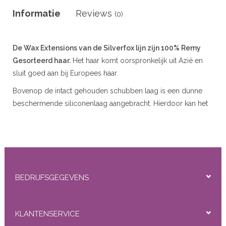
r
Informatie
Reviews
(0)
 20gram
De Wax Extensions van de Silverfox lijn zijn 100% Remy
 50gram
Gesorteerd haar.
Het haar komt oorspronkelijk uit Azië en
sluit goed aan bij Europees haar.
Bovenop de intact gehouden schubben laag is een dunne
beschermende siliconenlaag aangebracht. Hierdoor kan het
haar voor het wassen wat glimmend tonen, na 1 a 2 x wassen
ity
is dit eraf en ziet het er natuurlijk en heel goed uit. De Wax
extensions kunnen worden verwijderd met de
Wax
Verwijdervloeistof
.
Beschikbare Typen :
Straight (Steil), Loose Wave (Slag),
BEDRIJFSGEGEVENS
Deep Wave (Krullend)
Beschikbare Lengtes :
45 cm/18” (Alleen Straight
beschikbaar) 55 cm/22 ” (Straight /Steil),Loose Wave
KLANTENSERVICE
(Slag), Deep Wave (Krullend) )