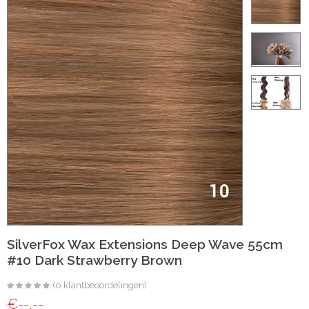
ht
e-made
 20 inch | Luxe & Natuurlijk Volume
Wave
Wave
SilverFox Wax Extensions Deep Wave 55cm
#10 Dark Strawberry Brown
il
(0 klantbeoordelingen)
oose Wave
€--,--