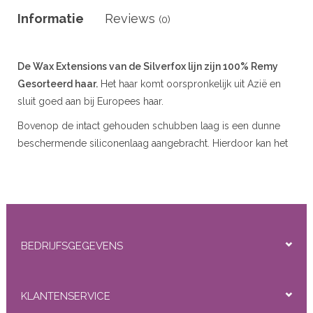
r
Informatie
Reviews
(0)
 20gram
De Wax Extensions van de Silverfox lijn zijn 100% Remy
 50gram
Gesorteerd haar.
Het haar komt oorspronkelijk uit Azië en
sluit goed aan bij Europees haar.
Bovenop de intact gehouden schubben laag is een dunne
beschermende siliconenlaag aangebracht. Hierdoor kan het
haar voor het wassen wat glimmend tonen, na 1 a 2 x wassen
ity
is dit eraf en ziet het er natuurlijk en heel goed uit. De Wax
extensions kunnen worden verwijderd met de
Wax
Verwijdervloeistof
.
Beschikbare Typen :
Straight (Steil), Loose Wave (Slag),
BEDRIJFSGEGEVENS
Deep Wave (Krullend)
Beschikbare Lengtes :
45 cm/18” (Alleen Straight
beschikbaar) 55 cm/22 ” (Straight /Steil),Loose Wave
KLANTENSERVICE
(Slag), Deep Wave (Krullend) )