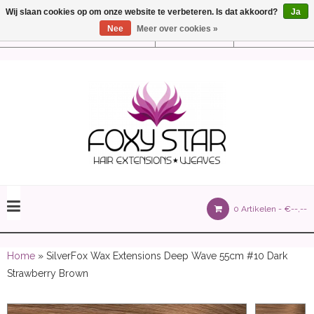
Wij slaan cookies op om onze website te verbeteren. Is dat akkoord?
Ja
Nee
Meer over cookies »
Instellingen
Nederlands
olours 105 gram)
0 Artikelen -
€--,--
olume 150 gram)
Home
» SilverFox Wax Extensions Deep Wave 55cm #10 Dark
Strawberry Brown