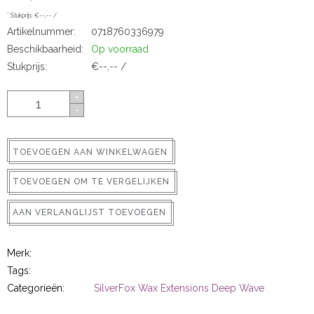
ns
* Stukprijs: €--,-- /
Artikelnummer:
0718760336979
Beschikbaarheid:
Op voorraad
Stukprijs:
€--,-- /
+
-
TOEVOEGEN AAN WINKELWAGEN
rs
TOEVOEGEN OM TE VERGELIJKEN
AAN VERLANGLIJST TOEVOEGEN
Merk:
ig
Tags:
Categorieën:
SilverFox Wax Extensions Deep Wave
p-in