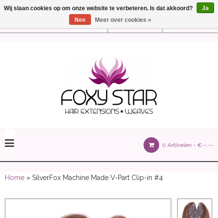
Wij slaan cookies op om onze website te verbeteren. Is dat akkoord?
Ja
Nee
Meer over cookies »
Instellingen
Nederlands
olours 105 gram)
0 Artikelen -
€--,--
olume 150 gram)
Home
» SilverFox Machine Made V-Part Clip-in #4