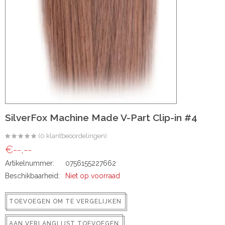
ns
SilverFox Machine Made V-Part Clip-in #4
rs
(0 klantbeoordelingen)
€--,--
Artikelnummer:
0756155227662
Beschikbaarheid:
Niet op voorraad
ig
TOEVOEGEN OM TE VERGELIJKEN
p-in
AAN VERLANGLIJST TOEVOEGEN