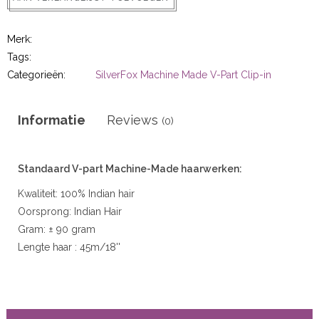
r
Merk:
 20gram
Tags:
Categorieën:
SilverFox Machine Made V-Part Clip-in
 50gram
Informatie
Reviews
(0)
Standaard V-part Machine-Made haarwerken:
ity
Kwaliteit: 100% Indian hair
Oorsprong: Indian Hair
Gram: ± 90 gram
Lengte haar : 45m/18''
Let op! De kleuren kunnen van de staal afwijken