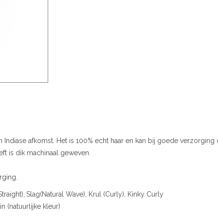
n Indiase afkomst. Het is 100% echt haar en kan bij goede verzorg
weft is dik machinaal geweven.
rging.
traight),
Slag(Natural Wave), Krul (Curly), Kinky Curly
 (natuurlijke kleur)