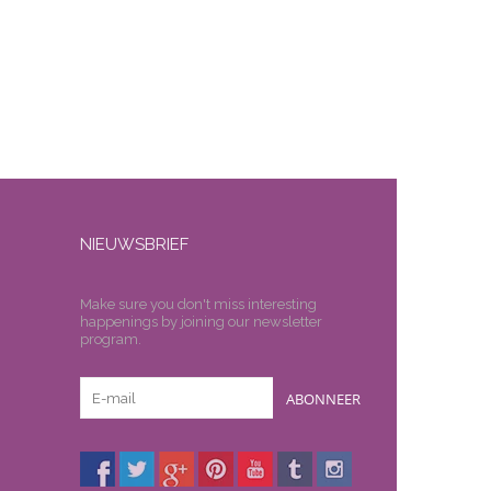
NIEUWSBRIEF
Make sure you don't miss interesting
happenings by joining our newsletter
program.
ABONNEER