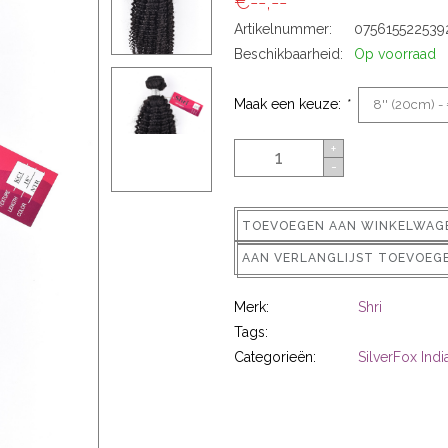
€--,--
Artikelnummer:
075615522539
Beschikbaarheid:
Op voorraad
Maak een keuze:
*
+
-
TOEVOEGEN AAN WINKELWAG
AAN VERLANGLIJST TOEVOEG
Merk:
Shri
Tags:
Categorieën:
SilverFox Ind