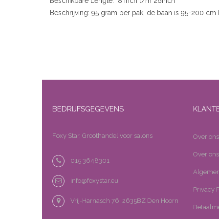
Beschikbare Lengte: 8 inch t/m 26inch
Beschrijving: 95 gram per pak, de baan is 95-200 cm 
BEDRIJFSGEGEVENS
KLANT
Foxy Star, Groothandel voor salons
Over ons
Over ons
015 3648301
Algemen
info@foxystar.eu
Privacy P
Vrij-Harnasch 76, 2635BZ Den Hoorn
Betaalm