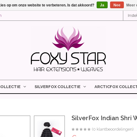
kies op om onze website te verbeteren. Is dat akkoord?
Ja
Nee
Meer 
n
Inst
COLLECTIE
SILVERFOX COLLECTIE
ARCTICFOX COLLECT
SilverFox Indian Shri 
(0 klantbeoordelingen)