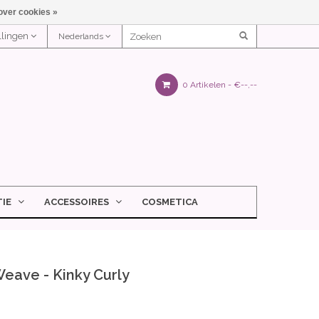
over cookies »
ellingen
Nederlands
0 Artikelen -
€--,--
IE
ACCESSOIRES
COSMETICA
Weave - Kinky Curly