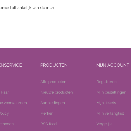
breed afhankelijk van de inch.
ENSERVICE
PRODUCTEN
MIJN ACCOUNT
Alle producten
Registreren
 Haar
Nieuwe producten
Mijn bestellingen
e voorwaarden
Aanbiedingen
Mijn tickets
olicy
Merken
Mijn verlanglijst
ethoden
RSS-feed
Vergelijk