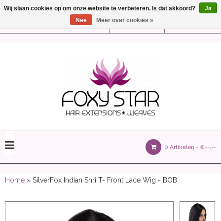
Wij slaan cookies op om onze website te verbeteren. Is dat akkoord?
Ja
Nee
Meer over cookies »
Instellingen
Nederlands
olours 105 gram)
0 Artikelen -
€--,--
olume 150 gram)
Home
» SilverFox Indian Shri T- Front Lace Wig - BOB