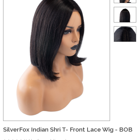
ht
e-made
 20 inch | Luxe & Natuurlijk Volume
Wave
Wave
il
SilverFox Indian Shri T- Front Lace Wig - BOB
oose Wave