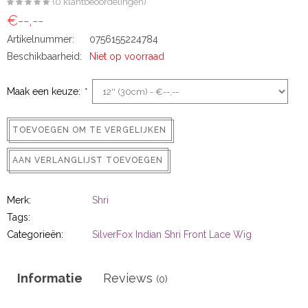
(0 klantbeoordelingen)
ns
€--,--
Artikelnummer:
0756155224784
Beschikbaarheid:
Niet op voorraad
Maak een keuze:
*
TOEVOEGEN OM TE VERGELIJKEN
AAN VERLANGLIJST TOEVOEGEN
rs
Merk:
Shri
Tags:
Categorieën:
SilverFox Indian Shri Front Lace Wig
ig
Informatie
Reviews
(0)
p-in