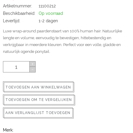
ns
Artikelnummer:
11100212
Beschikbaarheid:
Op voorraad
Levertijd:
1-2 dagen
Luxe wrap-around paardenstaart van 100% human hair. Natuurlijke
lengte en volume, eenvoudig te bevestigen, hittebestendig en
verkrijgbaar in meerdere kleuren. Perfect voor een volle, gladde en
natuurlijk ogende ponytail.
+
-
rs
TOEVOEGEN AAN WINKELWAGEN
TOEVOEGEN OM TE VERGELIJKEN
ig
AAN VERLANGLIJST TOEVOEGEN
p-in
Merk: