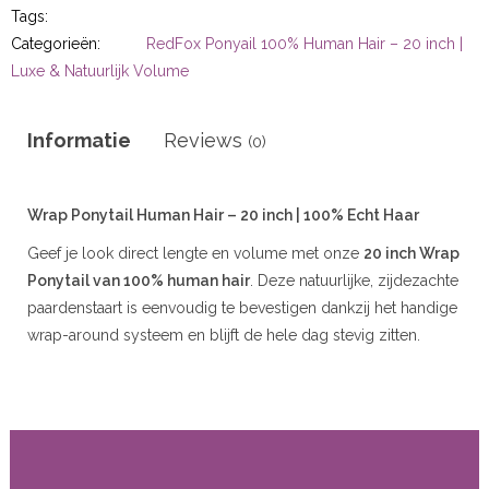
r
Tags:
Categorieën:
RedFox Ponyail 100% Human Hair – 20 inch |
Luxe & Natuurlijk Volume
 20gram
 50gram
Informatie
Reviews
(0)
Wrap Ponytail Human Hair – 20 inch | 100% Echt Haar
Geef je look direct lengte en volume met onze
20 inch Wrap
ity
Ponytail van 100% human hair
. Deze natuurlijke, zijdezachte
paardenstaart is eenvoudig te bevestigen dankzij het handige
wrap-around systeem en blijft de hele dag stevig zitten.
Beschikbaar in meerdere kleuren voor een perfecte match
met jouw eigen haar.
Kenmerken