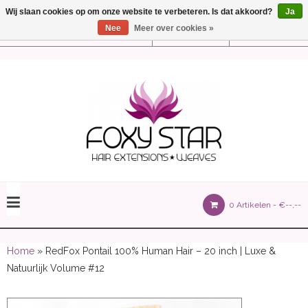
Wij slaan cookies op om onze website te verbeteren. Is dat akkoord?
Ja
Nee
Meer over cookies »
Instellingen
Nederlands
olours 105 gram)
0 Artikelen -
€--,--
olume 150 gram)
Home
» RedFox Pontail 100% Human Hair – 20 inch | Luxe &
Natuurlijk Volume #12