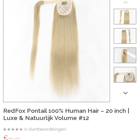
ht
e-made
 20 inch | Luxe & Natuurlijk Volume
Wave
Wave
RedFox Pontail 100% Human Hair – 20 inch |
Luxe & Natuurlijk Volume #12
il
(0 klantbeoordelingen)
oose Wave
€--,--