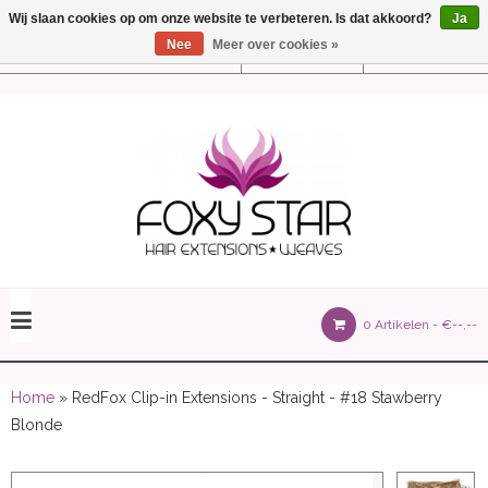
Wij slaan cookies op om onze website te verbeteren. Is dat akkoord?
Ja
Nee
Meer over cookies »
Instellingen
Nederlands
olours 105 gram)
0 Artikelen -
€--,--
olume 150 gram)
Home
» RedFox Clip-in Extensions - Straight - #18 Stawberry
Blonde