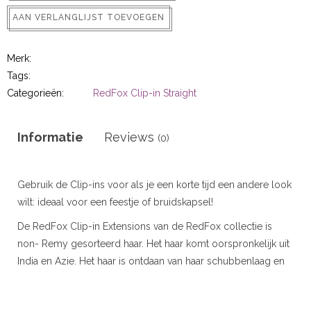
r
AAN VERLANGLIJST TOEVOEGEN
 20gram
Merk:
Tags:
 50gram
Categorieën:
RedFox Clip-in Straight
Informatie
Reviews
(0)
ity
Gebruik de Clip-ins voor als je een korte tijd een andere look
wilt: ideaal voor een feestje of bruidskapsel!
De RedFox Clip-in Extensions van de RedFox collectie is
non- Remy gesorteerd haar. Het haar komt oorspronkelijk uit
India en Azie. Het haar is ontdaan van haar schubbenlaag en
deze is vervangen door een siliconenlaag. Deze geeft het
haar glans en zorgt dat het niet gaat klitten.