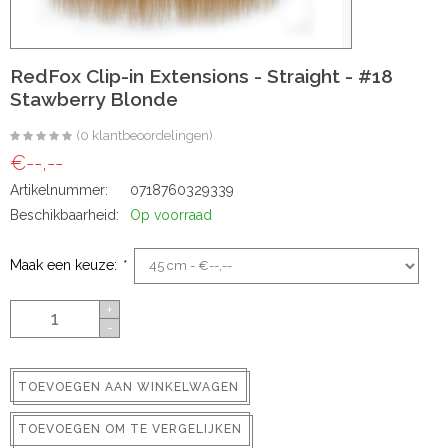
ns
RedFox Clip-in Extensions - Straight - #18
Stawberry Blonde
(0 klantbeoordelingen)
€--,--
Artikelnummer:
0718760329339
Beschikbaarheid:
Op voorraad
rs
Maak een keuze:
*
+
-
ig
TOEVOEGEN AAN WINKELWAGEN
p-in
TOEVOEGEN OM TE VERGELIJKEN