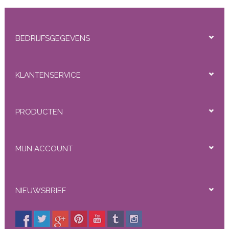
De RedFox kwaliteit is voor Clip-ins zeer goed, aangezien
deze worden verwijderd tijdens het slapen en douchen.
Beschikbare typen:
Straight, Body Wave
BEDRIJFSGEGEVENS
Beschikbare lengtes:
45 cm/18 inch, 55 cm/22 inch
Toelichting:
95 gram per pak (45cm), 105 gram
per pak (55cm)
KLANTENSERVICE
8 banen per pak (25cm*1, 20cm*1, 15cm*2, 4cm*4)
PRODUCTEN
MIJN ACCOUNT
NIEUWSBRIEF