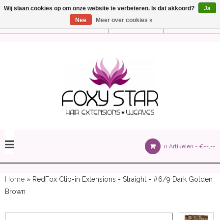
Wij slaan cookies op om onze website te verbeteren. Is dat akkoord?
Ja
Nee
Meer over cookies »
Instellingen
Nederlands
olours 105 gram)
0 Artikelen -
€--,--
olume 150 gram)
Home
» RedFox Clip-in Extensions - Straight - #6/9 Dark Golden
Brown