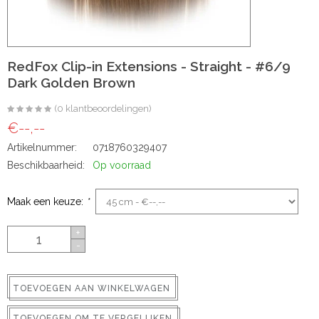
ns
RedFox Clip-in Extensions - Straight - #6/9
Dark Golden Brown
(0 klantbeoordelingen)
€--,--
Artikelnummer:
0718760329407
Beschikbaarheid:
Op voorraad
rs
Maak een keuze:
*
+
-
ig
TOEVOEGEN AAN WINKELWAGEN
p-in
TOEVOEGEN OM TE VERGELIJKEN