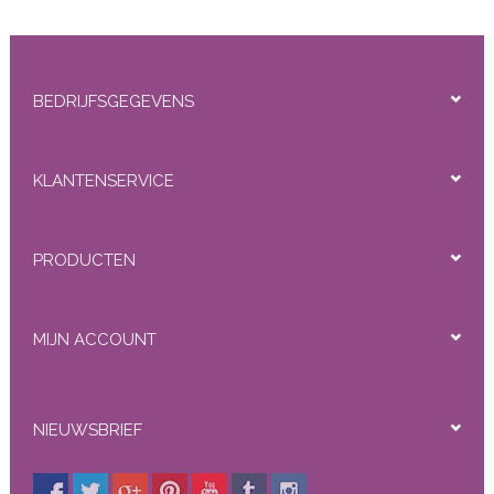
De RedFox kwaliteit is voor Clip-ins zeer goed, aangezien
deze worden verwijderd tijdens het slapen en douchen.
Beschikbare typen:
Straight, Body Wave
BEDRIJFSGEGEVENS
Beschikbare lengtes:
45 cm/18 inch, 55 cm/22 inch
Toelichting:
95 gram per pak (45cm), 105 gram
per pak (55cm)
KLANTENSERVICE
8 banen per pak (25cm*1, 20cm*1, 15cm*2, 4cm*4)
PRODUCTEN
MIJN ACCOUNT
NIEUWSBRIEF