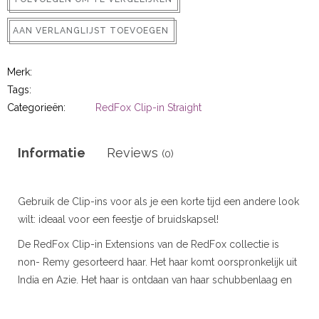
r
AAN VERLANGLIJST TOEVOEGEN
 20gram
Merk:
 50gram
Tags:
Categorieën:
RedFox Clip-in Straight
Informatie
Reviews
(0)
ity
Gebruik de Clip-ins voor als je een korte tijd een andere look
wilt: ideaal voor een feestje of bruidskapsel!
De RedFox Clip-in Extensions van de RedFox collectie is
non- Remy gesorteerd haar. Het haar komt oorspronkelijk uit
India en Azie. Het haar is ontdaan van haar schubbenlaag en
deze is vervangen door een siliconenlaag. Deze geeft het
haar glans en zorgt dat het niet gaat klitten.