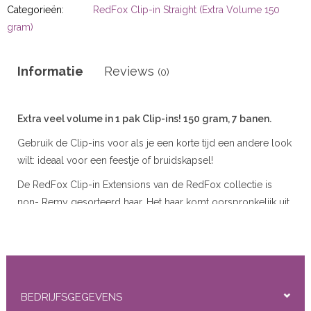
r
Categorieën:
RedFox Clip-in Straight (Extra Volume 150
gram)
 20gram
Informatie
Reviews
(0)
 50gram
Extra veel volume in 1 pak Clip-ins! 150 gram, 7 banen.
Gebruik de Clip-ins voor als je een korte tijd een andere look
wilt: ideaal voor een feestje of bruidskapsel!
ity
De RedFox Clip-in Extensions van de RedFox collectie is
non- Remy gesorteerd haar. Het haar komt oorspronkelijk uit
India en Azie. Het haar is ontdaan van haar schubbenlaag en
deze is vervangen door een siliconenlaag. Deze geeft het
haar glans en zorgt dat het niet gaat klitten.
De RedFox kwaliteit is voor Clip-ins zeer goed, aangezien
deze worden verwijderd tijdens het slapen en douchen.
BEDRIJFSGEGEVENS