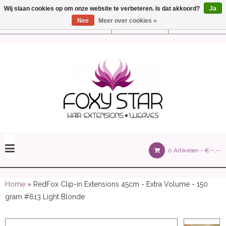
Wij slaan cookies op om onze website te verbeteren. Is dat akkoord?
Ja
Nee
Meer over cookies »
Instellingen
Nederlands
olours 105 gram)
0 Artikelen -
€--,--
olume 150 gram)
Home
» RedFox Clip-in Extensions 45cm - Extra Volume - 150
gram #613 Light Blonde