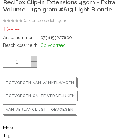
RedFox Clip-in Extensions 45cm - Extra
ns
Volume - 150 gram #613 Light Blonde
(0 klantbeoordelingen)
€--,--
Artikelnummer:
0756155227600
Beschikbaarheid:
Op voorraad
+
-
rs
TOEVOEGEN AAN WINKELWAGEN
TOEVOEGEN OM TE VERGELIJKEN
AAN VERLANGLIJST TOEVOEGEN
ig
Merk:
p-in
Tags: