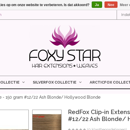
kies op om onze website te verbeteren. Is dat akkoord?
Ja
Nee
Meer 
n
Inst
COLLECTIE
SILVERFOX COLLECTIE
ARCTICFOX COLLECT
me - 150 gram #12/22 Ash Blonde/ Hollywood Blonde
RedFox Clip-in Extens
#12/22 Ash Blonde/ 
(0 klantbeoordelingen)