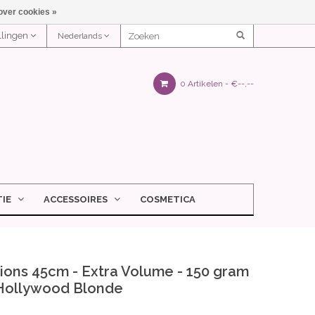
over cookies »
ellingen
Nederlands
0 Artikelen -
€--,--
IE
ACCESSOIRES
COSMETICA
ions 45cm - Extra Volume - 150 gram
Hollywood Blonde