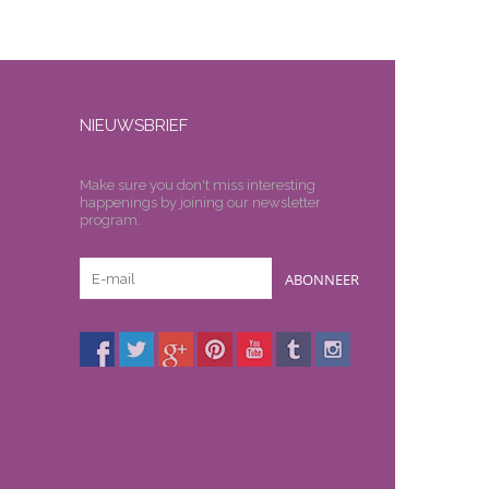
NIEUWSBRIEF
Make sure you don't miss interesting
happenings by joining our newsletter
program.
ABONNEER