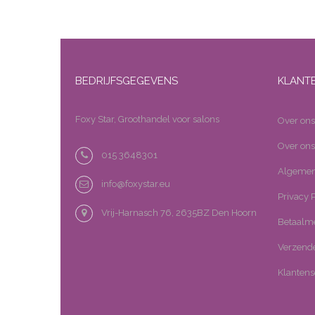
BEDRIJFSGEGEVENS
KLANT
Foxy Star, Groothandel voor salons
Over ons
Over ons
015 3648301
Algemen
info@foxystar.eu
Privacy P
Vrij-Harnasch 76, 2635BZ Den Hoorn
Betaalm
Verzende
Klantens