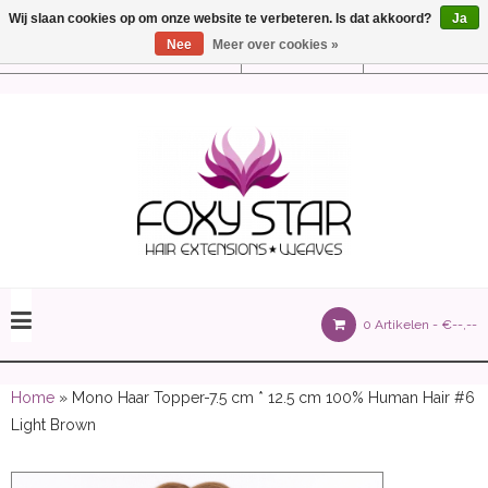
Wij slaan cookies op om onze website te verbeteren. Is dat akkoord?
Ja
Nee
Meer over cookies »
Instellingen
Nederlands
olours 105 gram)
0 Artikelen -
€--,--
olume 150 gram)
Home
» Mono Haar Topper-7.5 cm * 12.5 cm 100% Human Hair #6
Light Brown