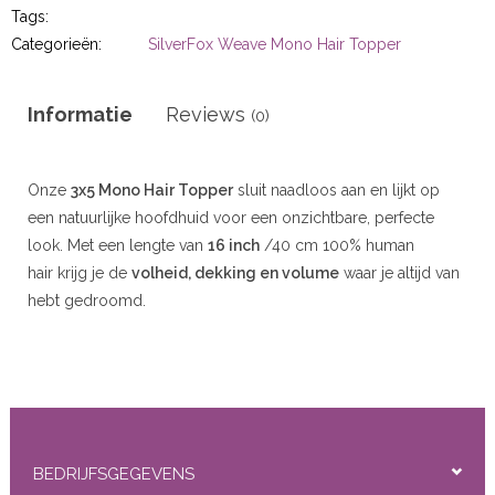
r
Tags:
Categorieën:
SilverFox Weave Mono Hair Topper
 20gram
Informatie
Reviews
(0)
 50gram
Onze
3x5 Mono Hair Topper
sluit naadloos aan en lijkt op
een natuurlijke hoofdhuid voor een onzichtbare, perfecte
look. Met een lengte van
16 inch
/40 cm 100% human
hair krijg je de
volheid, dekking en volume
waar je altijd van
ity
hebt gedroomd.
Stap vol vertrouwen naar buiten—want dit is niet zomaar een
topper, dit is jouw nieuwe zelfverzekerdheid.
Hoe breng je een clip-in haartopper aan
Clips openen
Maak alle drukgevoelige clips van de topper los.
BEDRIJFSGEGEVENS
Topper positioneren