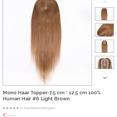
ht
e-made
 20 inch | Luxe & Natuurlijk Volume
Wave
Wave
Mono Haar Topper-7.5 cm * 12.5 cm 100%
Human Hair #6 Light Brown
il
(0 klantbeoordelingen)
oose Wave
€--,--