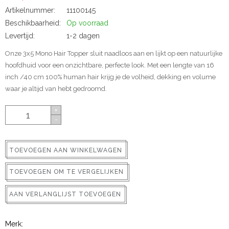
ns
Artikelnummer:
11100145
Beschikbaarheid:
Op voorraad
Levertijd:
1-2 dagen
Onze 3x5 Mono Hair Topper sluit naadloos aan en lijkt op een natuurlijke
hoofdhuid voor een onzichtbare, perfecte look. Met een lengte van 16
inch /40 cm 100% human hair krijg je de volheid, dekking en volume
waar je altijd van hebt gedroomd.
+
-
rs
TOEVOEGEN AAN WINKELWAGEN
TOEVOEGEN OM TE VERGELIJKEN
ig
AAN VERLANGLIJST TOEVOEGEN
p-in
Merk: