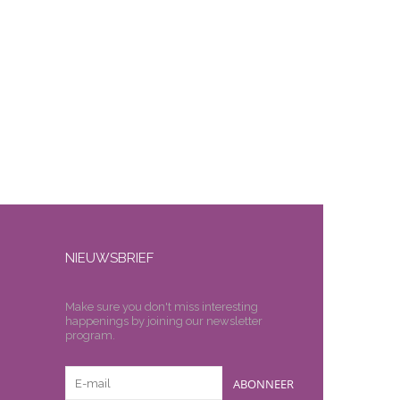
NIEUWSBRIEF
Make sure you don't miss interesting
happenings by joining our newsletter
program.
ABONNEER