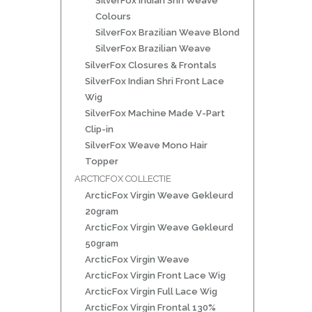
SilverFox Indian Shri Weave
Colours
SilverFox Brazilian Weave Blond
SilverFox Brazilian Weave
SilverFox Closures & Frontals
SilverFox Indian Shri Front Lace
Wig
SilverFox Machine Made V-Part
Clip-in
SilverFox Weave Mono Hair
Topper
ARCTICFOX COLLECTIE
ArcticFox Virgin Weave Gekleurd
20gram
ArcticFox Virgin Weave Gekleurd
50gram
ArcticFox Virgin Weave
ArcticFox Virgin Front Lace Wig
ArcticFox Virgin Full Lace Wig
ArcticFox Virgin Frontal 130%