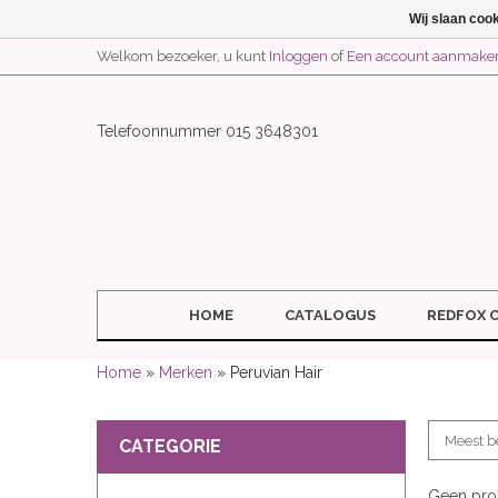
Wij slaan coo
Welkom bezoeker, u kunt
Inloggen
of
Een account aanmake
Telefoonnummer 015 3648301
HOME
CATALOGUS
REDFOX 
Home
»
Merken
» Peruvian Hair
CATEGORIE
Geen prod