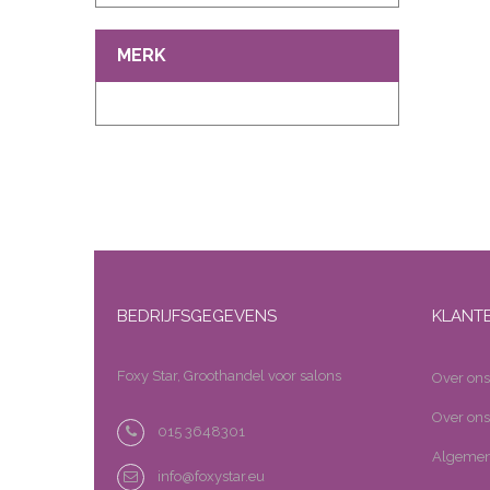
MERK
BEDRIJFSGEGEVENS
KLANT
Foxy Star, Groothandel voor salons
Over ons
Over ons
015 3648301
Algemen
info@foxystar.eu