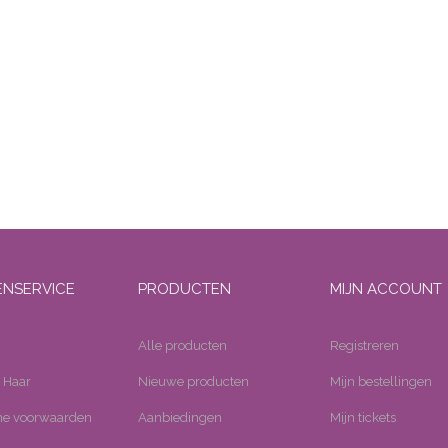
ENSERVICE
PRODUCTEN
MIJN ACCOUNT
Alle producten
Registreren
 Haar
Nieuwe producten
Mijn bestellingen
e voorwaarden
Aanbiedingen
Mijn tickets