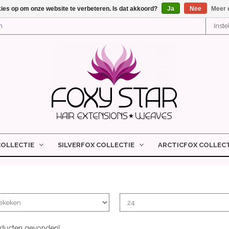
kies op om onze website te verbeteren. Is dat akkoord?
Ja
Nee
Meer 
n
Inst
COLLECTIE
SILVERFOX COLLECTIE
ARCTICFOX COLLECT
ucten gevonden!...