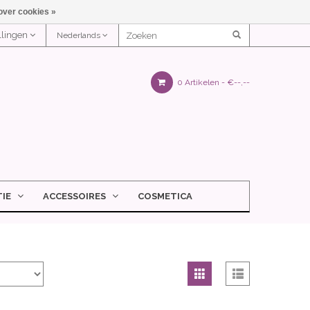
over cookies »
ellingen
Nederlands
0 Artikelen -
€--,--
IE
ACCESSOIRES
COSMETICA