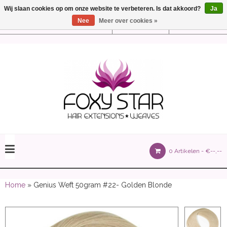
Wij slaan cookies op om onze website te verbeteren. Is dat akkoord?
Ja
Nee
Meer over cookies »
Instellingen
Nederlands
olours 105 gram)
0 Artikelen -
€--,--
olume 150 gram)
Home
» Genius Weft 50gram #22- Golden Blonde