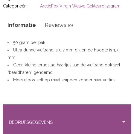
r
Categorieën:
ArcticFox Virgin Weave Gekleurd 50gram
 20gram
Informatie
Reviews
(0)
 50gram
50 gram per pak
Ultra dunne weftrand is 0,7 mm dik en de hoogte is 1,7
mm
Geen kleine terugslag haartjes aan de weftrand ook wel
“baardharen” genoemd
ity
Moeiteloos zelf op maat knippen zonder haar verlies
Uitmuntende kwaliteit
Double Drawn
Remy Cuticle Virgin human hair
16 kleuren op voorraad
Elke bundel voelt als een luxe investering — en dat is het
BEDRIJFSGEGEVENS
ook.