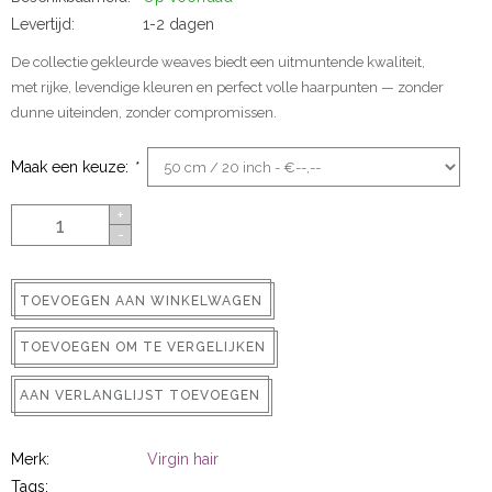
ns
Levertijd:
1-2 dagen
De collectie gekleurde weaves biedt een uitmuntende kwaliteit,
met rijke, levendige kleuren en perfect volle haarpunten — zonder
dunne uiteinden, zonder compromissen.
Maak een keuze:
*
+
-
rs
TOEVOEGEN AAN WINKELWAGEN
TOEVOEGEN OM TE VERGELIJKEN
AAN VERLANGLIJST TOEVOEGEN
ig
p-in
Merk:
Virgin hair
Tags: