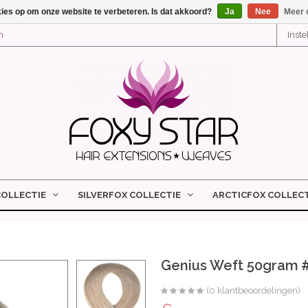
kies op om onze website te verbeteren. Is dat akkoord?
Ja
Nee
Meer 
n
Inst
COLLECTIE
SILVERFOX COLLECTIE
ARCTICFOX COLLECT
Genius Weft 50gram 
(0 klantbeoordelingen)