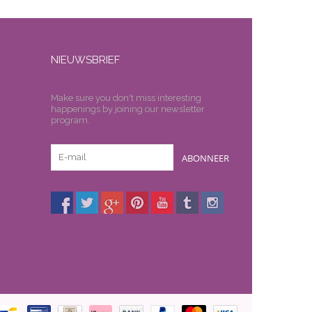
NIEUWSBRIEF
Make sure you don't miss interesting
happenings by joining our newsletter
program.
ABONNEER