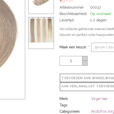
€--,--
Artikelnummer:
00037
Beschikbaarheid:
Op voorraad
Levertijd:
1-2 dagen
De collectie gekleurde weaves biedt
kleuren en perfect volle haarpunt
Maak een keuze:
*
+
-
TOEVOEGEN AAN WINKELWAG
AAN VERLANGLIJST TOEVOEG
Merk:
Virgin hair
Tags:
Categorieën:
ArcticFox Vi