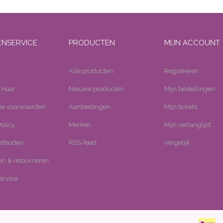
ENSERVICE
PRODUCTEN
MIJN ACCOUNT
Alle producten
Registreren
 Haar
Nieuwe producten
Mijn bestellingen
e voorwaarden
Aanbiedingen
Mijn tickets
olicy
Merken
Mijn verlanglijst
ethoden
RSS-feed
Vergelijk
n & retourneren
ervice