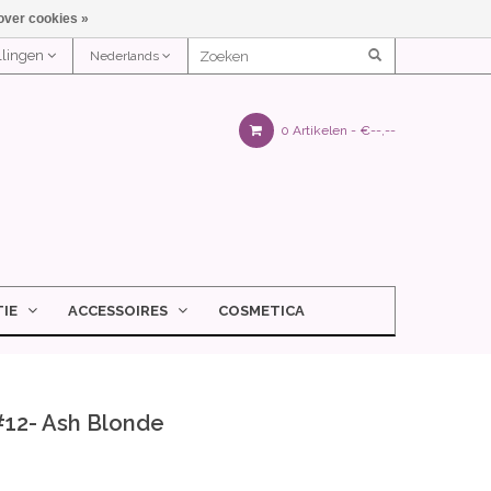
over cookies »
ellingen
Nederlands
0 Artikelen -
€--,--
IE
ACCESSOIRES
COSMETICA
#12- Ash Blonde