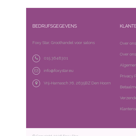
BEDRIJFSGEGEVENS
KLANT
Foxy Star, Groothandel voor salons
Over ons
Over ons
015 3648301
Algemen
info@foxystar.eu
Privacy P
Vrij-Harnasch 76, 2635BZ Den Hoorn
Betaalm
Verzende
Klantens
© Copyright 2026 Foxy Star -