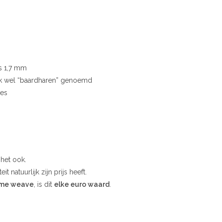
is 1,7 mm
ook wel “baardharen” genoemd
ies
 het ook.
it natuurlijk zijn prijs heeft.
ame weave
, is dit
elke euro waard
.