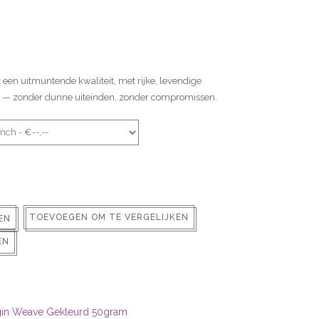
 een uitmuntende kwaliteit, met rijke, levendige
en — zonder dunne uiteinden, zonder compromissen.
TOEVOEGEN OM TE VERGELIJKEN
EN
EN
rgin Weave Gekleurd 50gram