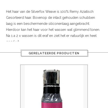
r
Het haar van de Silverfox Weave is 100% Remy Aziatisch
Gesorteerd haar. Bovenop de intact gehouden schubben
 20gram
laag is een beschermende siliconenlaag aangebracht.
 50gram
Hierdoor kan het haar voor het wassen wat glimmend tonen.
Na 1 a 2 x wassen is dit eraf en ziet het er natuurlijk en heel
goed uit.
Beschikbare lengtes: 16” (40cm) / 20” (50cm)/ 24” (60cm)
GERELATEERDE PRODUCTEN
Maten weft:
16”(40cm)
±
150 cm / 20” (50cm) ± 115cm /
ity
24” (60cm) ± 105
Gewicht:
110 gram per pak
Toelichting:
Het haar is te stylen met krul of stijltang.
Meer volume en/of verlenging.
Gelijk in de gewenste kleur bestellen, geen gedoe met
verven waardoor het haar kan beschadigen!