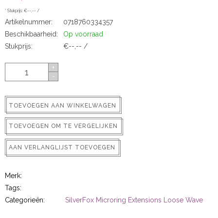
ns
* Stukprijs: €--,-- /
Artikelnummer:
0718760334357
Beschikbaarheid:
Op voorraad
Stukprijs:
€--,-- /
+
-
TOEVOEGEN AAN WINKELWAGEN
rs
TOEVOEGEN OM TE VERGELIJKEN
AAN VERLANGLIJST TOEVOEGEN
Merk:
ig
Tags:
Categorieën:
SilverFox Microring Extensions Loose Wave
p-in