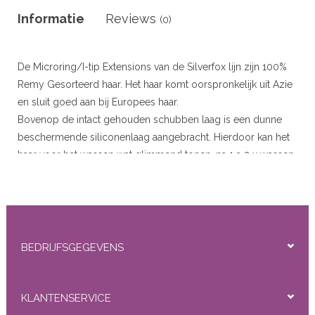
r
Informatie
Reviews
(0)
 20gram
De Microring/I-tip Extensions van de Silverfox lijn zijn 100%
 50gram
Remy Gesorteerd haar. Het haar komt oorspronkelijk uit Azie
en sluit goed aan bij Europees haar.
Bovenop de intact gehouden schubben laag is een dunne
beschermende siliconenlaag aangebracht. Hierdoor kan het
haar voor het wassen wat glimmend tonen, na 1 a 2 x wassen
is dit eraf en ziet het er natuurlijk en heel goed uit.
ity
Plaats dit type extensions met de bijgeleverde
microringen,
Loop
/
Naald
en
Microring inzettang
.
Beschikbare Typen
: Straight, Natural Wavy
BEDRIJFSGEGEVENS
Beschikbare Lengtes
: 45cm/18'' (Straight),
55cm/22” (Straight, Natural Wavy)
Toelichting :
0.8 gram per stuk (55cm) 25 Stuks strengen.
KLANTENSERVICE
Inclusief
25 Siliconen microrings per pak