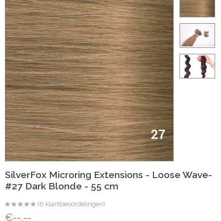
ht
e-made
 20 inch | Luxe & Natuurlijk Volume
Wave
Wave
SilverFox Microring Extensions - Loose Wave-
#27 Dark Blonde - 55 cm
il
(0 klantbeoordelingen)
oose Wave
€--,--