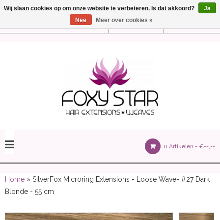
Wij slaan cookies op om onze website te verbeteren. Is dat akkoord?
Ja
Nee
Meer over cookies »
Instellingen
Nederlands
olours 105 gram)
0 Artikelen -
€--,--
olume 150 gram)
Home
» SilverFox Microring Extensions - Loose Wave- #27 Dark
Blonde - 55 cm