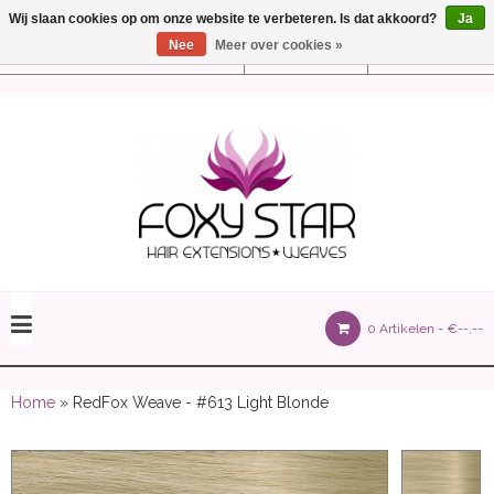
Wij slaan cookies op om onze website te verbeteren. Is dat akkoord?
Ja
Nee
Meer over cookies »
Instellingen
Nederlands
olours 105 gram)
0 Artikelen -
€--,--
olume 150 gram)
Home
» RedFox Weave - #613 Light Blonde