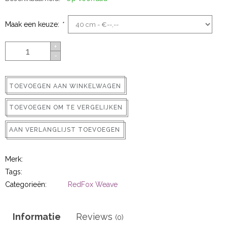
ns
Maak een keuze:
*
+
-
TOEVOEGEN AAN WINKELWAGEN
TOEVOEGEN OM TE VERGELIJKEN
rs
AAN VERLANGLIJST TOEVOEGEN
Merk:
Tags:
Categorieën:
RedFox Weave
ig
p-in
Informatie
Reviews
(0)