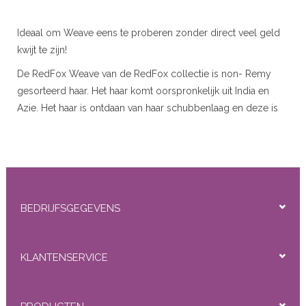
r
Ideaal om Weave eens te proberen zonder direct veel geld
kwijt te zijn!
 20gram
De RedFox Weave van de RedFox collectie is non- Remy
 50gram
gesorteerd haar. Het haar komt oorspronkelijk uit India en
Azie. Het haar is ontdaan van haar schubbenlaag en deze is
vervangen door een siliconenlaag. Deze geeft het haar glans
en zorgt dat het niet gaat klitten. Op den duur vervaagt deze
siliconenlaag en verliezen de Extensions glans en
ity
handelbaarheid. Door dit gegeven is de draagtijd van de
RedFox collectie 1 a 2 maanden en korter dan de REMY
BEDRIJFSGEGEVENS
gesorteerde SilverFox collectie. Anderszijds is de aanschaf
prijs van de RedFox Weave set de helft van een SilverFox
Weave. De specifieke klant behoefte geeft vaak de doorslag.
KLANTENSERVICE
Door middel van
Clips
,
Microringen
of
Draad
te bevestigen
aan het haar.
Beschikbare typen:
Straight